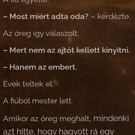
– Most miért adta oda?
– kérdezte.
Az öreg így válaszolt:
– Mert nem az ajtót kellett kinyitni.
– Hanem az embert.
Évek teltek el.
A fiúból mester lett.
mindenki
Amikor az öreg meghalt,
azt hitte, hogy hagyott rá egy