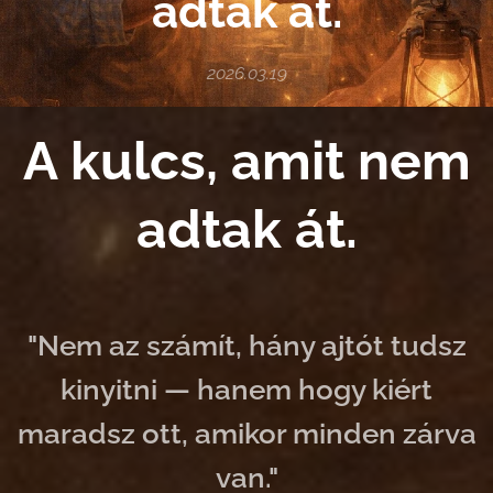
adtak át.
2026.03.19
A kulcs, amit nem
adtak át.
"Nem az számít, hány ajtót tudsz
kinyitni — hanem hogy kiért
maradsz ott, amikor minden zárva
van."