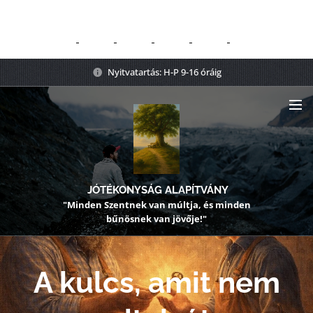
Nyitvatartás: H-P 9-16 óráig
JÓTÉKONYSÁG ALAPÍTVÁNY
"Minden Szentnek van múltja, és minden
bűnösnek van jövője!"
A kulcs, amit nem