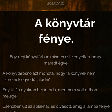
2025.10.21
📚 A könyvtár
fénye.
Egy régi könyvtárban minden este egyetlen lámpa
maradt égve.
A könyvtárosnő azt mondta, hogy "a könyvek nem
szeretnek egyedül aludni."
Egy kisfiú gyakran bejárt oda, mert nem volt otthon
melege.
Csendben ült az ablaknál, és olvasott, amíg a lámpa fénye