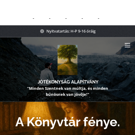
Nyitvatartás: H-P 9-16 óráig
JÓTÉKONYSÁG ALAPÍTVÁNY
"Minden Szentnek van múltja, és minden
bűnösnek van jövője!"
A Könyvtár fénye.