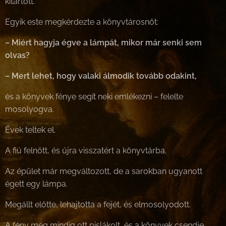
kitartott.
Egyik este megkérdezte a könyvtárosnőt:
– Miért hagyja égve a lámpát, mikor már senki sem
olvas?
– Mert lehet, hogy valaki álmodik tovább odakint,
és a könyvek fénye segít neki emlékezni – felelte
mosolyogva.
Évek teltek el.
A fiú felnőtt, és újra visszatért a könyvtárba.
Az épület már megváltozott, de a sarokban ugyanott
égett egy lámpa.
Megállt előtte, lehajtotta a fejét, és elmosolyodott.
A fény még mindig ott pislákolt, és a könyvek csendje