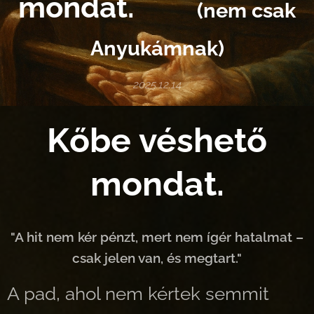
mondat
.
(nem csak
Anyukámnak)
2025.12.14
Kőbe véshető
mondat.
"A hit nem kér pénzt, mert nem ígér hatalmat –
csak jelen van, és megtart."
A pad, ahol nem kértek semmit