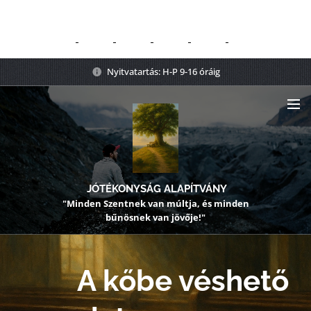
Nyitvatartás: H-P 9-16 óráig
JÓTÉKONYSÁG ALAPÍTVÁNY
"Minden Szentnek van múltja, és minden
bűnösnek van jövője!"
A kőbe véshető