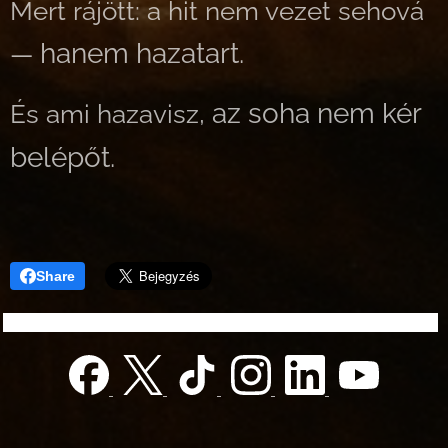
Mert rájött:
a hit nem vezet sehová
hanem hazatart.
—
az soha nem kér
És ami hazavisz,
belépőt.
Share