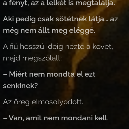
a fényt, az a lelkét is megtalálja.
Aki pedig csak sötétnek látja… az
még nem állt meg eléggé.
A fiú hosszú ideig nézte a követ,
majd megszólalt:
– Miért nem mondta el ezt
senkinek?
Az öreg elmosolyodott.
– Van, amit nem mondani kell.