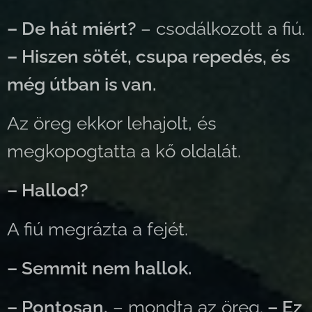
– De hát miért?
– csodálkozott a fiú.
– Hiszen sötét, csupa repedés, és
még útban is van.
Az öreg ekkor lehajolt, és
megkopogtatta a kő oldalát.
– Hallod?
A fiú megrázta a fejét.
– Semmit nem hallok.
– Pontosan.
– mondta az öreg.
– Ez