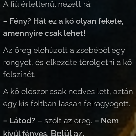
A fiú értetlenül nézett rá:
– Fény? Hát ez a kő olyan fekete,
amennyire csak lehet!
Az öreg előhúzott a zsebéből egy
rongyot, és elkezdte törölgetni a kő
felszínét.
A kő először csak nedves lett, aztán
egy kis foltban lassan felragyogott.
– Látod?
– szólt az öreg.
– Nem
Belül az.
kívül fényes.