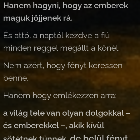
Hanem hagyni, hogy az emberek
maguk jöjjenek rá.
És attól a naptól kezdve a fiú
minden reggel megállt a kőnél.
Nem azért, hogy fényt keressen
benne.
Hanem hogy emlékezzen arra:
a világ tele van olyan dolgokkal –
és emberekkel –, akik kívül
de belül fényt
sötétnek tűnnek,