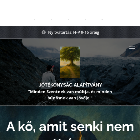
Nyitvatartás: H-P 9-16 óráig
JÓTÉKONYSÁG ALAPÍTVÁNY
"Minden Szentnek van múltja, és minden
bűnösnek van jövője!"
A kő, amit senki nem