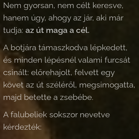
Nem gyorsan, nem célt keresve,
hanem úgy, ahogy az jár, aki már
tudja:
az út maga a cél.
A botjára támaszkodva lépkedett,
és minden lépésnél valami furcsát
csinált: előrehajolt, felvett egy
követ az út széléről, megsimogatta,
majd betette a zsebébe.
A falubeliek sokszor nevetve
kérdezték: