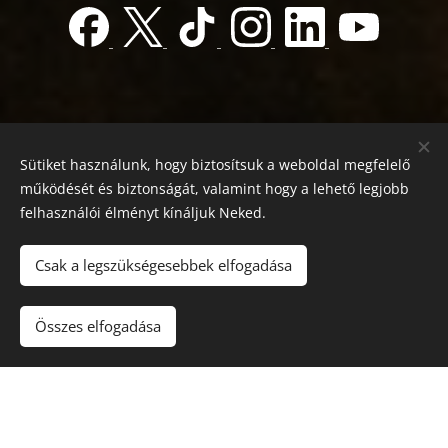
Sütiket használunk, hogy biztosítsuk a weboldal megfelelő
működését és biztonságát, valamint hogy a lehető legjobb
felhasználói élményt kínáljuk Neked.
© 2022 Jótékonyság alapítvány
Registration number 01-01-0013812
Csak a legszükségesebbek elfogadása
Országos azonosító:
0100/60270/2025/2300092318647
Adószám: 19419028-1-43
| Minden jog fenntartva.
Összes elfogadása
Az oldalt a
Webnode
működteti
Sütik
Nyelvek
Magyar
English