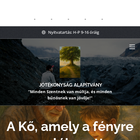
Nyitvatartás: H-P 9-16 óráig
JÓTÉKONYSÁG ALAPÍTVÁNY
"Minden Szentnek van múltja, és minden
bűnösnek van jövője!"
A Kő, amely a fényre