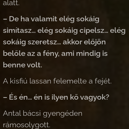
alatt.
– De ha valamit elég sokáig
simítasz… elég sokáig cipelsz… elég
sokáig szeretsz…
akkor előjön
belőle az a fény, ami mindig is
benne volt.
A kisfiú lassan felemelte a fejét.
– És én… én is ilyen kő vagyok?
Antal bácsi gyengéden
rámosolygott.