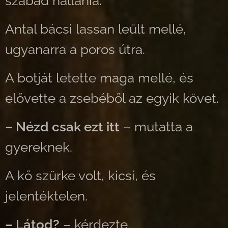
szabad hallania.
Antal bácsi lassan leült mellé,
ugyanarra a poros útra.
A botját letette maga mellé, és
elővette a zsebéből az egyik követ.
– Nézd csak ezt itt
– mutatta a
gyereknek.
A kő szürke volt, kicsi, és
jelentéktelen.
– Látod?
– kérdezte.