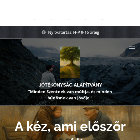
Nyitvatartás: H-P 9-16 óráig
JÓTÉKONYSÁG ALAPÍTVÁNY
"Minden Szentnek van múltja, és minden
bűnösnek van jövője!"
A kéz, ami előszőr