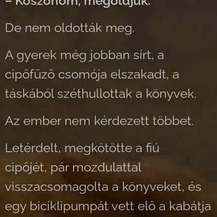
– Köszönöm, megoldjuk.
De nem oldották meg.
A gyerek még jobban sírt, a
cipőfűző csomója elszakadt, a
táskából széthullottak a könyvek.
Az ember nem kérdezett többet.
Letérdelt, megkötötte a fiú
cipőjét, pár mozdulattal
visszacsomagolta a könyveket, és
egy biciklipumpát vett elő a kabátja