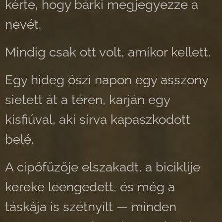
kérte, hogy bárki megjegyezze a
nevét.
Mindig csak ott volt, amikor kellett.
Egy hideg őszi napon egy asszony
sietett át a téren, karján egy
kisfiúval, aki sírva kapaszkodott
belé.
A cipőfűzője elszakadt, a biciklije
kereke leengedett, és még a
táskája is szétnyílt — minden