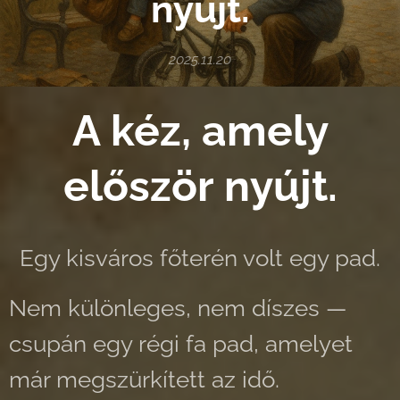
nyújt.
2025.11.20
A kéz, amely
először nyújt.
Egy kisváros főterén volt egy pad.
Nem különleges, nem díszes —
csupán egy régi fa pad, amelyet
már megszürkített az idő.