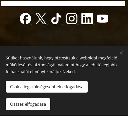
Sütiket használunk, hogy biztosítsuk a weboldal megfelelő
működését és biztonságát, valamint hogy a lehető legjobb
felhasználói élményt kínáljuk Neked.
© 2022 Jótékonyság alapítvány
Registration number 01-01-0013812
Csak a legszükségesebbek elfogadása
Országos azonosító:
0100/60270/2025/2300092318647
Adószám: 19419028-1-43
| Minden jog fenntartva.
Összes elfogadása
Az oldalt a
Webnode
működteti
Sütik
Nyelvek