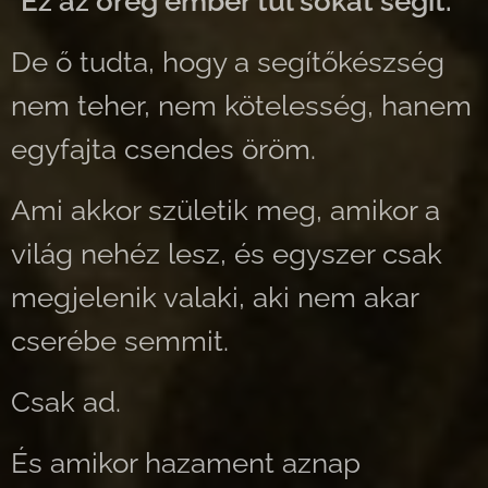
"Ez az öreg ember túl sokat segít."
De ő tudta, hogy a segítőkészség
nem teher, nem kötelesség, hanem
egyfajta csendes öröm.
Ami akkor születik meg, amikor a
világ nehéz lesz, és egyszer csak
megjelenik valaki, aki nem akar
cserébe semmit.
Csak ad.
És amikor hazament aznap