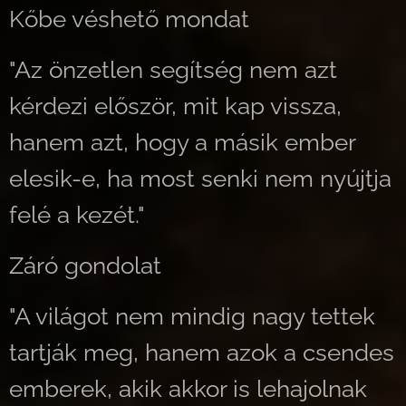
Kőbe véshető mondat
"Az önzetlen segítség nem azt
kérdezi először, mit kap vissza,
hanem azt, hogy a másik ember
elesik-e, ha most senki nem nyújtja
felé a kezét."
Záró gondolat
"A világot nem mindig nagy tettek
tartják meg, hanem azok a csendes
emberek, akik akkor is lehajolnak