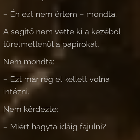
– Én ezt nem értem – mondta.
A segítő nem vette ki a kezéből
türelmetlenül a papírokat.
Nem mondta:
– Ezt már rég el kellett volna
intézni.
Nem kérdezte:
– Miért hagyta idáig fajulni?