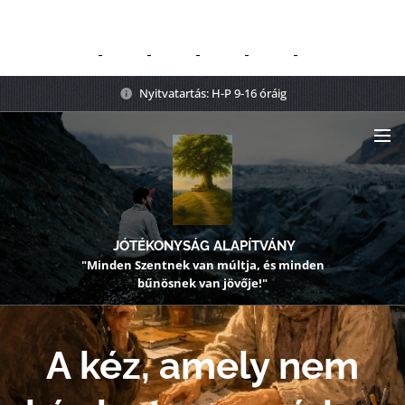
Nyitvatartás: H-P 9-16 óráig
JÓTÉKONYSÁG ALAPÍTVÁNY
"Minden Szentnek van múltja, és minden
bűnösnek van jövője!"
A kéz, amely nem