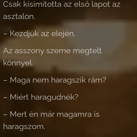
Csak kisimította az első lapot az
asztalon.
– Kezdjük az elején.
Az asszony szeme megtelt
könnyel.
– Maga nem haragszik rám?
– Miért haragudnék?
– Mert én már magamra is
haragszom.