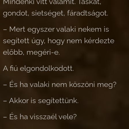
Mindenki vitt valamit. Táskát,
gondot, sietséget, fáradtságot.
– Mert egyszer valaki nekem is
segített úgy, hogy nem kérdezte
előbb, megéri-e.
A fiú elgondolkodott.
– És ha valaki nem köszöni meg?
– Akkor is segítettünk.
– És ha visszaél vele?