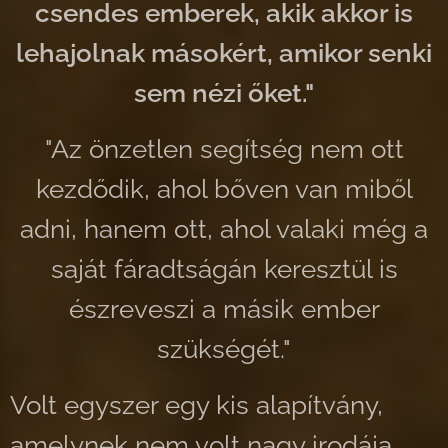
csendes emberek, akik akkor is
lehajolnak másokért, amikor senki
sem nézi őket."
"Az önzetlen segítség nem ott
kezdődik, ahol bőven van miből
adni, hanem ott, ahol valaki még a
saját fáradtságán keresztül is
észreveszi a másik ember
szükségét."
Volt egyszer egy kis alapítvány,
amelynek nem volt nagy irodája,