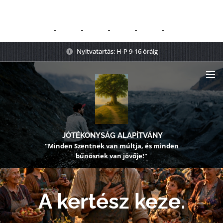
Nyitvatartás: H-P 9-16 óráig
JÓTÉKONYSÁG ALAPÍTVÁNY
"Minden Szentnek van múltja, és minden
bűnösnek van jövője!"
A kertész keze.