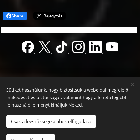
Share
Sütiket használunk, hogy biztosítsuk a weboldal megfelelő
működését és biztonságát, valamint hogy a lehető legjobb
felhasználói élményt kínáljuk Neked.
© 2022 Jótékonyság alapítvány
Registration number 01-01-0013812
Csak a legszükségesebbek elfogadása
Országos azonosító:
0100/60270/2025/2300092318647
Adószám: 19419028-1-43
| Minden jog fenntartva.