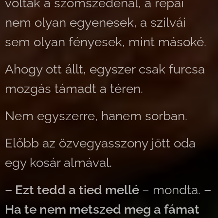
voltak a szomszédénál, a répái
nem olyan egyenesek, a szilvái
sem olyan fényesek, mint másoké.
Ahogy ott állt, egyszer csak furcsa
mozgás támadt a téren.
Nem egyszerre, hanem sorban.
Előbb az özvegyasszony jött oda
egy kosár almával.
– Ezt tedd a tied mellé
– mondta.
–
Ha te nem metszed meg a fámat