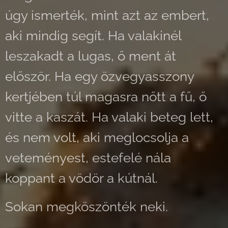
úgy ismerték, mint azt az embert,
aki mindig segít. Ha valakinél
leszakadt a lugas, ő ment át
először. Ha egy özvegyasszony
kertjében túl magasra nőtt a fű, ő
vitte a kaszát. Ha valaki beteg lett,
és nem volt, aki meglocsolja a
veteményest, estefelé nála
koppant a vödör a kútnál.
Sokan megköszönték neki.