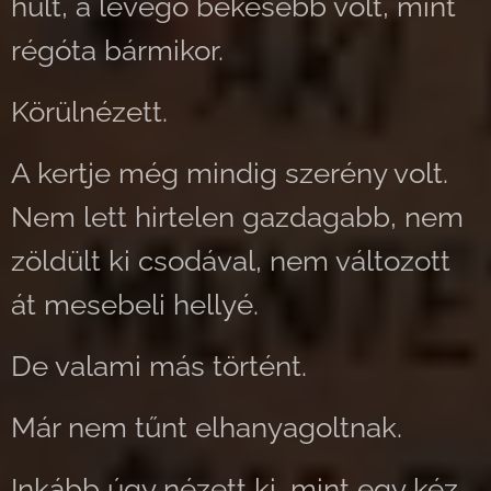
hűlt, a levegő békésebb volt, mint
régóta bármikor.
Körülnézett.
A kertje még mindig szerény volt.
Nem lett hirtelen gazdagabb, nem
zöldült ki csodával, nem változott
át mesebeli hellyé.
De valami más történt.
Már nem tűnt elhanyagoltnak.
Inkább úgy nézett ki, mint egy kéz,