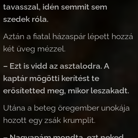
tavasszal, idén semmit sem
szedek róla.
Aztán a fiatal házaspár lépett hozzá
két üveg mézzel.
– Ezt is vidd az asztalodra. A
kaptár mögötti kerítést te
erősítetted meg, mikor leszakadt.
Utána a beteg öregember unokája
hozott egy zsák krumplit.
– Nagyapám mondta, ezt neked