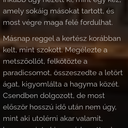
amely sokáig másokat tartott, és
most végre maga felé fordulhat.
Másnap reggel a kertész korábban
kelt, mint szokott. Megélezte a
metszőollót, felkötözte a
paradicsomot, összeszedte a letört
ágat, kigyomlálta a hagyma közét.
Csendben dolgozott, de most
először hosszú idő után nem úgy,
mint aki utolérni akar valamit,