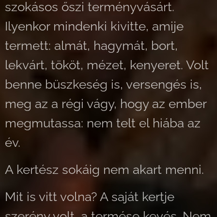
szokásos őszi terményvásárt.
Ilyenkor mindenki kivitte, amije
termett: almát, hagymát, bort,
lekvárt, tököt, mézet, kenyeret. Volt
benne büszkeség is, versengés is,
meg az a régi vágy, hogy az ember
megmutassa: nem telt el hiába az
év.
A kertész sokáig nem akart menni.
Mit is vitt volna? A saját kertje
szerény volt, a termése kevés. Nem