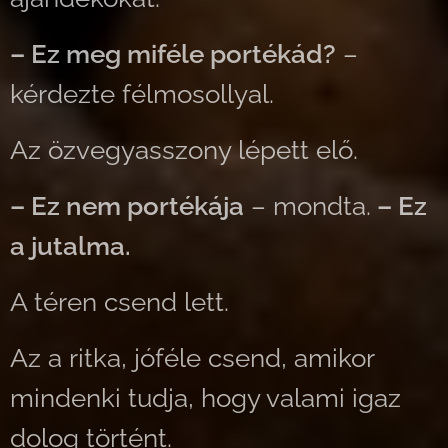
– Ez meg miféle portékád?
–
kérdezte félmosollyal.
Az özvegyasszony lépett elő.
– Ez nem portékája
– mondta.
– Ez
a jutalma.
A téren csend lett.
Az a ritka, jóféle csend, amikor
mindenki tudja, hogy valami igaz
dolog történt.