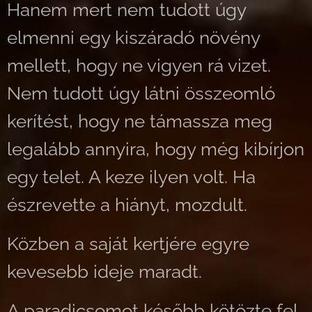
Hanem mert nem tudott úgy
elmenni egy kiszáradó növény
mellett, hogy ne vigyen rá vizet.
Nem tudott úgy látni összeomló
kerítést, hogy ne támassza meg
legalább annyira, hogy még kibírjon
egy telet. A keze ilyen volt. Ha
észrevette a hiányt, mozdult.
Közben a saját kertjére egyre
kevesebb ideje maradt.
A paradicsomot később kötözte fel,