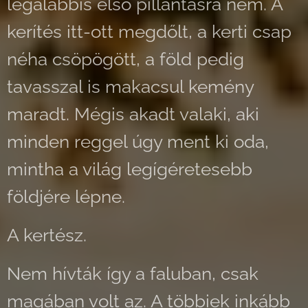
legalábbis első pillantásra nem. A
kerítés itt-ott megdőlt, a kerti csap
néha csöpögött, a föld pedig
tavasszal is makacsul kemény
maradt. Mégis akadt valaki, aki
minden reggel úgy ment ki oda,
mintha a világ legígéretesebb
földjére lépne.
A kertész.
Nem hívták így a faluban, csak
magában volt az. A többiek inkább