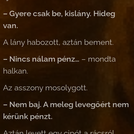
– Gyere csak be, kislány. Hideg
van.
A lány habozott, aztán bement.
– Nincs nálam pénz…
– mondta
halkan.
Az asszony mosolygott.
– Nem baj. A meleg levegőért nem
kérünk pénzt.
Aztán levett egy cipót a rácsról,