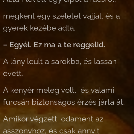
megkent egy szeletet vajjal, és a
gyerek kezébe adta.
– Egyél. Ez ma a te reggelid.
A lány leült a sarokba, és lassan
evett.
A kenyér meleg volt, és valami
furcsán biztonságos érzés járta át.
Amikor végzett, odament az
asszonyhoz, és csak annyit