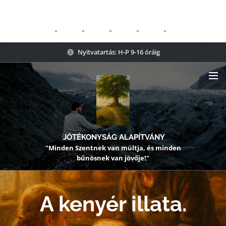
Nyitvatartás: H-P 9-16 óráig
JÓTÉKONYSÁG ALAPÍTVÁNY
"Minden Szentnek van múltja, és minden
bűnösnek van jövője!"
A kenyér illata.