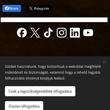
Share
Sütiket használunk, hogy biztosítsuk a weboldal megfelelő
működését és biztonságát, valamint hogy a lehető legjobb
felhasználói élményt kínáljuk Neked.
© 2022 Jótékonyság alapítvány
Registration number 01-01-0013812
Csak a legszükségesebbek elfogadása
Országos azonosító:
0100/60270/2025/2300092318647
Adószám: 19419028-1-43
| Minden jog fenntartva.
Összes elfogadása