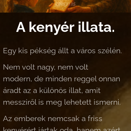
2025.11.15
A kenyér illata.
Egy kis pékség állt a város szélén.
Nem volt nagy, nem volt
modern, de minden reggel onnan
áradt az a különös illat, amit
messziről is meg lehetett ismerni.
Az emberek nemcsak a friss
kenyérért jártak oda, hanem azért