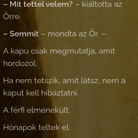
– Mit tettél velem?
– kiáltotta az
Őrre.
– Semmit
– mondta az Őr. –
A kapu csak megmutatja, amit
hordozol.
Ha nem tetszik, amit látsz, nem a
kaput kell hibáztatni.
A férfi elmenekült.
Hónapok teltek el.