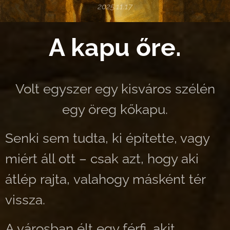
2025.11.17
A kapu őre.
Volt egyszer egy kisváros szélén
egy öreg kőkapu.
Senki sem tudta, ki építette, vagy
miért áll ott – csak azt, hogy aki
átlép rajta, valahogy másként tér
vissza.
A városban élt egy férfi, akit