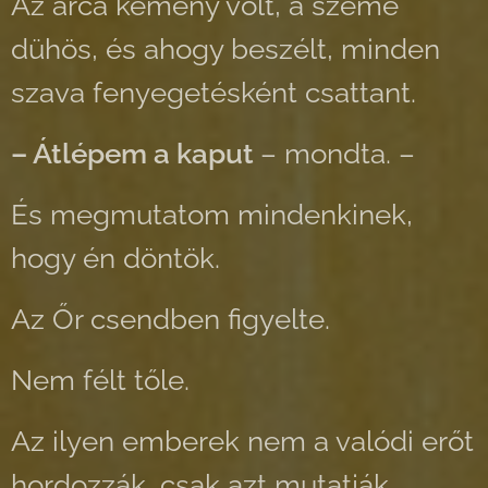
Az arca kemény volt, a szeme
dühös, és ahogy beszélt, minden
szava fenyegetésként csattant.
– Átlépem a kaput
– mondta. –
És megmutatom mindenkinek,
hogy én döntök.
Az Őr csendben figyelte.
Nem félt tőle.
Az ilyen emberek nem a valódi erőt
hordozzák, csak azt mutatják,