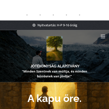
Nyitvatartás: H-P 9-16 óráig
JÓTÉKONYSÁG ALAPÍTVÁNY
"Minden Szentnek van múltja, és minden
bűnösnek van jövője!"
A kapu őre.