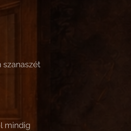
n szanaszét
l mindig