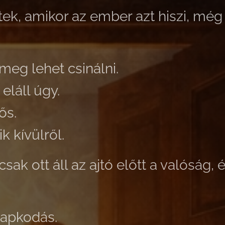
ek, amikor az ember azt hiszi, még 
meg lehet csinálni.
eláll úgy.
ős.
k kívülről.
sak ott áll az ajtó előtt a valóság,
kapkodás.