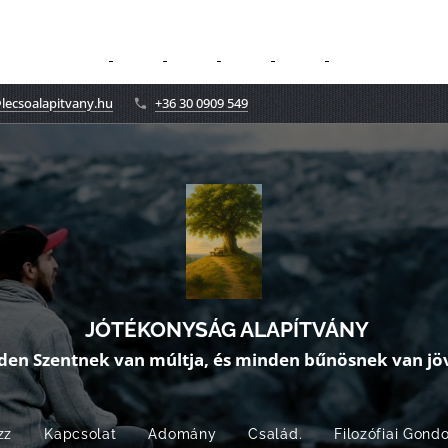
lecsoalapitvany.hu
+36 30 0909 549
JÓTÉKONYSÁG ALAPÍTVÁNY
den Szentnek van múltja, és minden bűnösnek van jöv
zz
Kapcsolat
Adomány
Család.
Filozófiai Gond