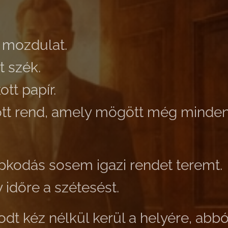
 mozdulat.
t szék.
ott papír.
ott rend, amely mögött még minde
pkodás sosem igazi rendet teremt.
 időre a szétesést.
dt kéz nélkül kerül a helyére, abbó