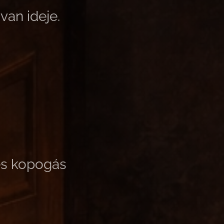
van ideje.
 és kopogás