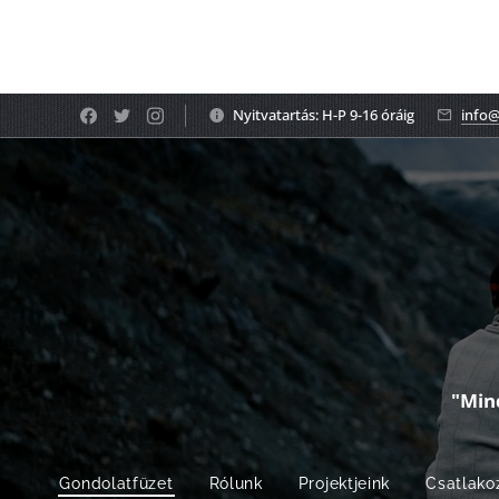
Nyitvatartás: H-P 9-16 óráig
info@
"Min
Gondolatfüzet
Rólunk
Projektjeink
Csatlako