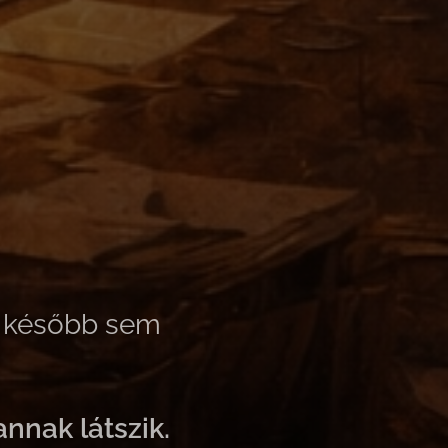
ll később sem
annak látszik.