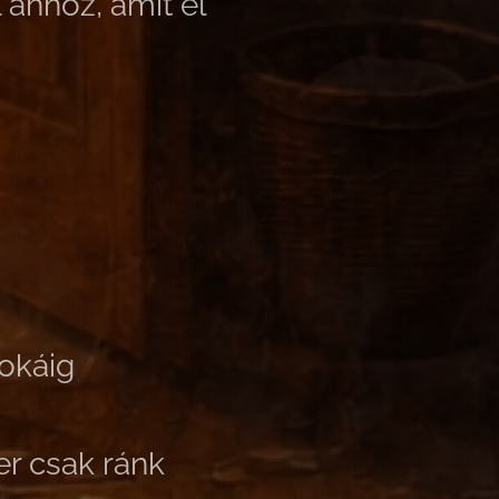
 ahhoz, amit el
sokáig
er csak ránk