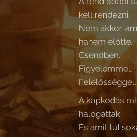
A rend abból sz
kell rendezni.
Nem akkor, ami
hanem előtte.
Csendben.
Figyelemmel.
Felelősséggel.
A kapkodás mind
halogattak.
És amit túl so