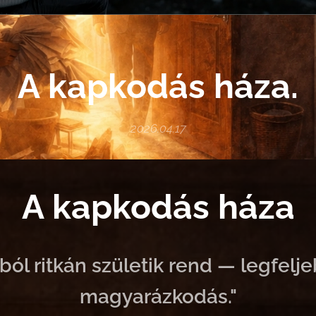
A kapkodás háza.
2026.04.17
A kapkodás háza
ól ritkán születik rend — legfelj
magyarázkodás."