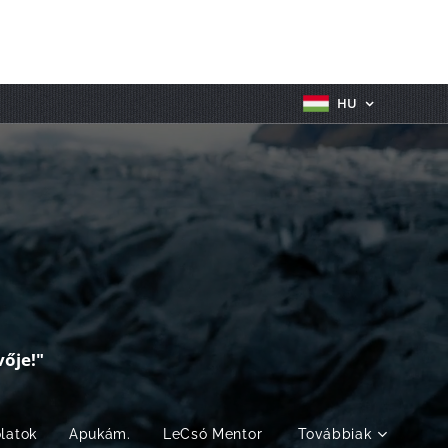
HU
ője!"
olatok
Apukám.
LeCsó Mentor
Továbbiak