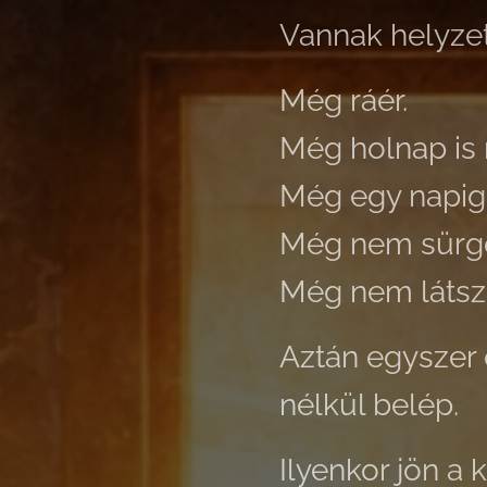
Vannak helyzet
Még ráér.
Még holnap is 
Még egy napig 
Még nem sürg
Még nem látszi
Aztán egyszer c
nélkül belép.
Ilyenkor jön a 