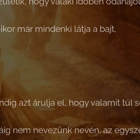
ületik, hogy valaki időben odahajol
kor már mindenki látja a bajt,
ig azt árulja el, hogy valamit túl 
káig nem nevezünk nevén, az egysz