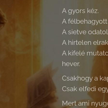
A gyors kéz.
A félbehagyott
A sietve odatol
A hirtelen elrak
A kifelé mutat
hever.
Csakhogy a ka
Csak elfedi egy
Mert ami nyugo