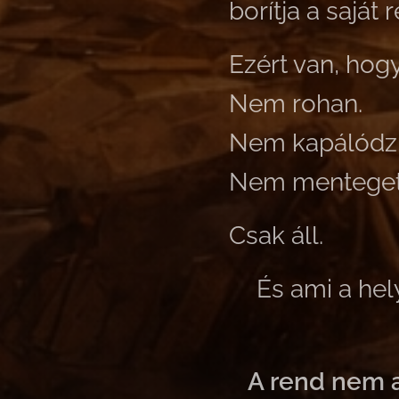
borítja a saját
Ezért van, hog
Nem rohan.
Nem kapálódzi
Nem menteget
Csak áll.
És ami a hel
A rend nem at