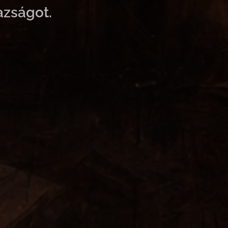
azságot.