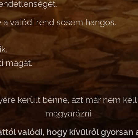
 rendetlenségét.
y a valódi rend sosem hangos.
k.
i magát.
yére került benne, azt már nem ke
magyarázni.
tól valódi, hogy kívülről gyorsan 