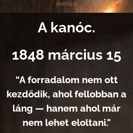
2026.03.15
A kanóc.
1848 március 15
“A forradalom nem ott
kezdődik, ahol fellobban a
láng — hanem ahol már
nem lehet eloltani."