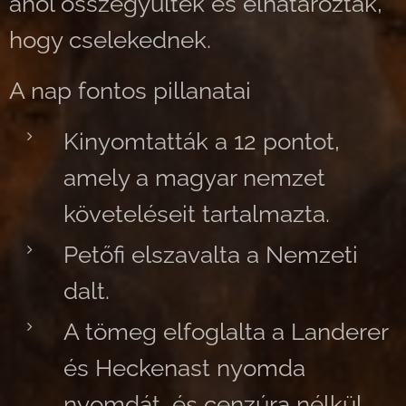
ahol összegyűltek és elhatározták,
hogy cselekednek.
A nap fontos pillanatai
Kinyomtatták a 12 pontot,
amely a magyar nemzet
követeléseit tartalmazta.
Petőfi elszavalta a Nemzeti
dalt.
A tömeg elfoglalta a Landerer
és Heckenast nyomda
nyomdát, és cenzúra nélkül