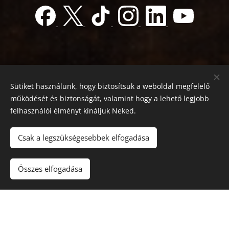
Sütiket használunk, hogy biztosítsuk a weboldal megfelelő
működését és biztonságát, valamint hogy a lehető legjobb
felhasználói élményt kínáljuk Neked.
© 2022 Jótékonyság alapítvány
Registration number 01-01-0013812
Csak a legszükségesebbek elfogadása
Országos azonosító:
0100/60270/2025/2300092318647
Adószám: 19419028-1-43
| Minden jog fenntartva.
Összes elfogadása
Az oldalt a
Webnode
működteti
Sütik
Nyelvek
Magyar
English