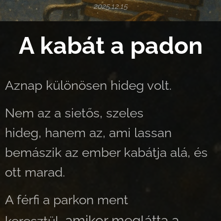
2025.12.15
A kabát a padon
Aznap különösen hideg volt.
Nem az a sietős, szeles
hideg,
hanem az, ami lassan
bemászik az ember kabátja alá, és
ott marad.
A férfi a parkon ment
amikor meglátta a