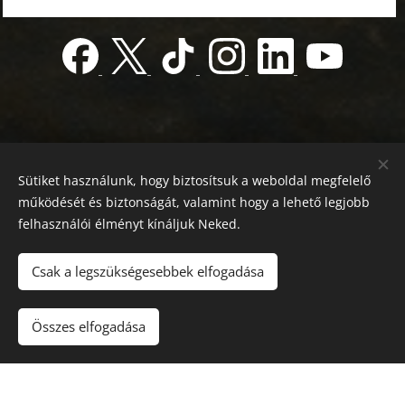
Sütiket használunk, hogy biztosítsuk a weboldal megfelelő
működését és biztonságát, valamint hogy a lehető legjobb
felhasználói élményt kínáljuk Neked.
© 2022 Jótékonyság alapítvány
Registration number 01-01-0013812
Csak a legszükségesebbek elfogadása
Országos azonosító:
0100/60270/2025/2300092318647
Adószám: 19419028-1-43
| Minden jog fenntartva.
Összes elfogadása
Az oldalt a
Webnode
működteti
Sütik
Nyelvek