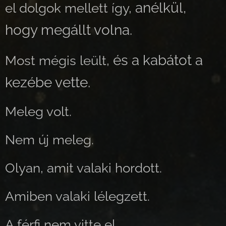
anélkül,
el dolgok mellett így,
hogy megállt volna.
és a kabátot a
Most mégis leült,
kezébe vette.
Meleg volt.
Nem új meleg.
Olyan, amit valaki hordott.
Amiben valaki lélegzett.
A férfi nem vitte el.