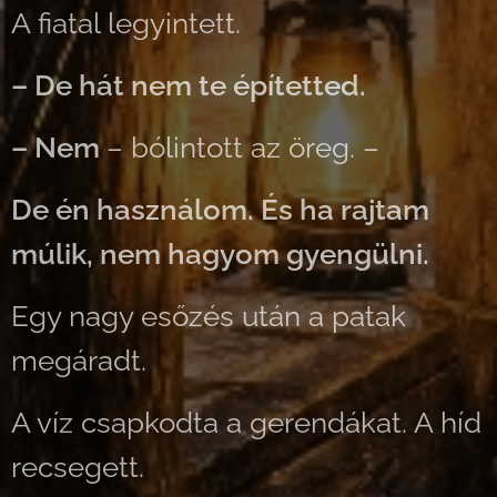
A fiatal legyintett.
– De hát nem te építetted.
– Nem
– bólintott az öreg. –
De én használom. És ha rajtam
múlik, nem hagyom gyengülni.
Egy nagy esőzés után a patak
megáradt.
A víz csapkodta a gerendákat. A híd
recsegett.