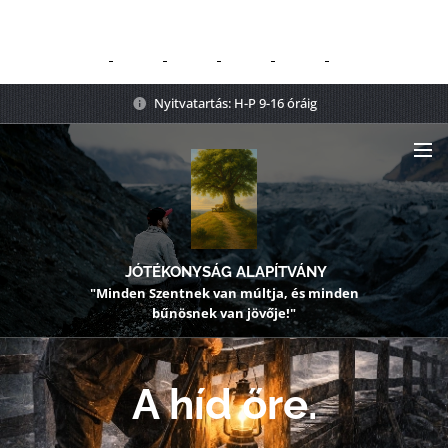
Nyitvatartás: H-P 9-16 óráig
JÓTÉKONYSÁG ALAPÍTVÁNY
"Minden Szentnek van múltja, és minden
bűnösnek van jövője!"
A híd őre.