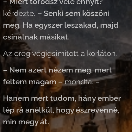
– Miért törődsz vele ennyit?
–
kérdezte.
– Senki sem köszöni
meg. Ha egyszer leszakad, majd
csinálnak másikat.
Az öreg végigsimított a korláton.
– Nem azért nézem meg, mert
féltem magam
– mondta. –
Hanem mert tudom, hány ember
lép rá anélkül, hogy észrevenné,
min megy át.