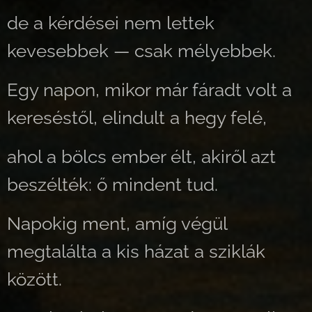
de a kérdései nem lettek
kevesebbek — csak mélyebbek.
Egy napon, mikor már fáradt volt a
kereséstől, elindult a hegy felé,
ahol a bölcs ember élt, akiről azt
beszélték: ő mindent tud.
Napokig ment, amíg végül
megtalálta a kis házat a sziklák
között.