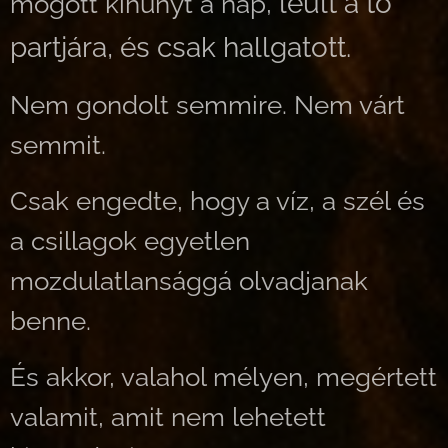
leült a tó
mögött kihunyt a nap,
partjára, és csak hallgatott.
Nem gondolt semmire. Nem várt
semmit.
Csak engedte, hogy a víz, a szél és
a csillagok egyetlen
mozdulatlansággá olvadjanak
benne.
És akkor, valahol mélyen, megértett
valamit, amit nem lehetett