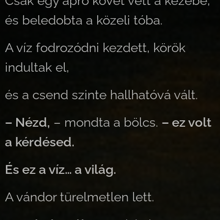
Csak egy apró követ vett a kezébe,
és beledobta a közeli tóba.
A víz fodrozódni kezdett, körök
indultak el,
és a csend szinte hallhatóvá vált.
– Nézd,
– mondta a bölcs.
– ez volt
a kérdésed.
És ez a víz… a világ.
A vándor türelmetlen lett.