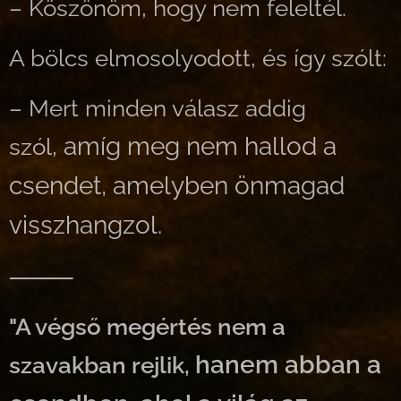
– Köszönöm, hogy nem feleltél.
A bölcs elmosolyodott, és így szólt:
– Mert minden válasz addig
amíg meg nem hallod a
szól,
csendet, amelyben önmagad
visszhangzol.
⸻
"A végső megértés nem a
hanem abban a
szavakban rejlik,