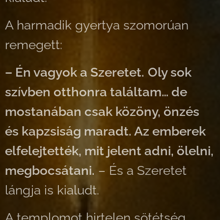
A harmadik gyertya szomorúan
remegett:
– Én vagyok a Szeretet.
Oly sok
szívben otthonra találtam… de
mostanában csak közöny, önzés
és kapzsiság maradt. Az emberek
elfelejtették, mit jelent adni, ölelni,
megbocsátani.
– És a Szeretet
lángja is kialudt.
A templomot hirtelen sötétség