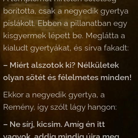
borította, csak a negyedik gyertya
pislákolt. Ebben a pillanatban egy
kisgyermek lépett be. Meglátta a
kialudt gyertyákat, és sírva fakadt:
– Miért alszotok ki? Nélkületek
olyan sötét és félelmetes minden!
Ekkor a negyedik gyertya, a
Remény, így szólt lágy hangon:
– Ne sírj, kicsim. Amíg én itt
vagyok, addig mindig újra meg