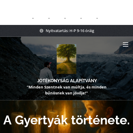
Nyitvatartás: H-P 9-16 óráig
JÓTÉKONYSÁG ALAPÍTVÁNY
"Minden Szentnek van múltja, és minden
bűnösnek van jövője!"
A
Gyertyák
története.