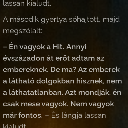
lassan kialudt.
A második gyertya sóhajtott, majd
megszólalt:
– Én vagyok a Hit.
Annyi
évszázadon át erőt adtam az
embereknek. De ma? Az emberek
a látható dolgokban hisznek, nem
a láthatatlanban. Azt mondják, én
csak mese vagyok. Nem vagyok
már fontos.
– És lángja lassan
kialudt.