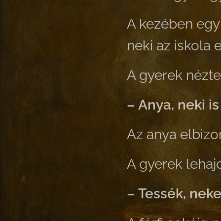
A kezében egy 
neki az iskola e
A gyerek nézte a
– Anya, neki is
Az anya elbizon
A gyerek lehajol
– Tessék, nek