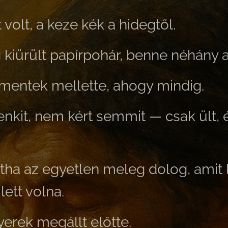
 volt, a keze kék a hidegtől.
g kiürült papírpohár, benne néhány 
mentek mellette, ahogy mindig.
nkit, nem kért semmit — csak ült, é
tha az egyetlen meleg dolog, amit b
lett volna.
yerek megállt előtte.