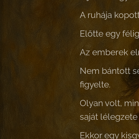
A ruhája kopott
Előtte egy féli
Az emberek el
Nem bántott se
figyelte.
Olyan volt, min
saját lélegzete 
Ekkor egy kisg