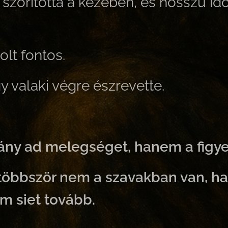
t szorította a kezében, és hosszú id
lt fontos.
 valaki végre észrevette.
ny ad melegséget, hanem a figy
gtöbbször nem a szavakban van, 
m siet tovább.