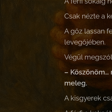
A férfi sokáig 
Csak nézte a k
A gőz lassan fe
levegőjében.
Végül megszóla
– Köszönöm… má
meleg.
A kisgyerek csa