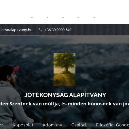
lecsoalapitvany.hu
+36 30 0909 549
JÓTÉKONYSÁG ALAPÍTVÁNY
den Szentnek van múltja, és minden bűnösnek van jöv
zz
Kapcsolat
Adomány
Család.
Filozófiai Gond