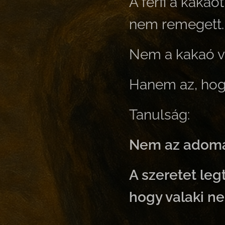
A férfi a kakaó
nem remegett.
Nem a kakaó vo
Hanem az, hogy
Tanulság:
Nem az adomá
A szeretet le
hogy valaki ne