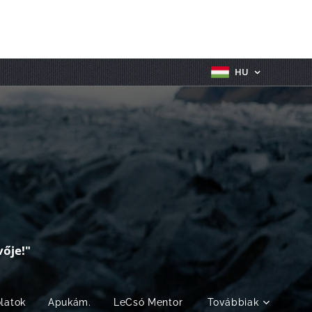
HU
ője!"
olatok
Apukám.
LeCsó Mentor
Továbbiak