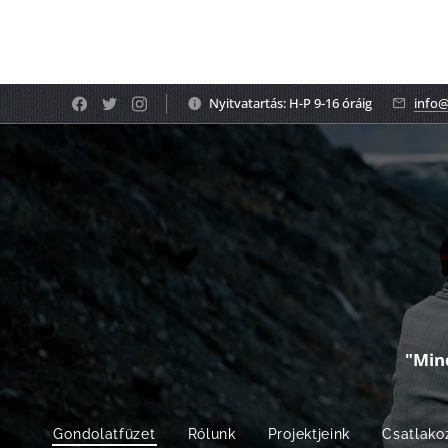
Nyitvatartás: H-P 9-16 óráig
info@
"Min
Gondolatfüzet
Rólunk
Projektjeink
Csatlako