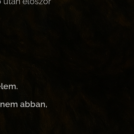
ő után először
elem.
hanem abban,