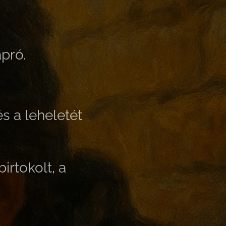
apró.
s a leheletét
irtokolt, a