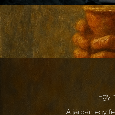
Egy h
A járdán egy fér