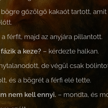
bögre gőzölgő kakaót tartott, amit 
lőtt.
 férfit, majd az anyjára pillantott.
 fázik a keze?
– kérdezte halkan.
ytalanodott, de végül csak bólintot
t, és a bögrét a férfi elé tette.
em nem kell ennyi.
– mondta, és mo