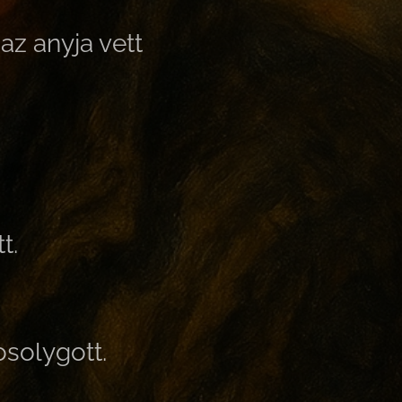
az anyja vett
t.
solygott.