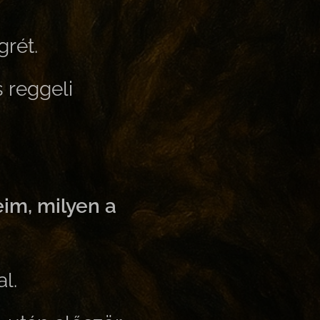
grét.
s reggeli
eim, milyen a
l.