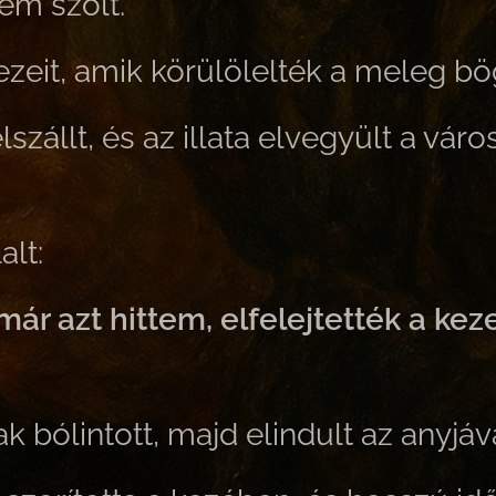
nem szólt.
ezeit, amik körülölelték a meleg bö
lszállt, és az illata elvegyült a váro
lt:
r azt hittem, elfelejtették a kez
k bólintott, majd elindult az anyjáva