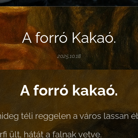
A forró Kakaó.
2025.10.18
A forró kakaó.
ideg téli reggelen a város lassan é
fi ült, hátát a falnak vetve.