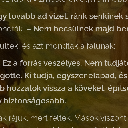
így tovább ad vizet, ránk senkinek
ndták.
–
Nem becsülnek majd be
ültek, és azt mondták a falunak:
 Ez a forrás veszélyes. Nem tudjá
götte. Ki tudja, egyszer elapad, é
bb hozzátok vissza a köveket, építs
gy biztonságosabb.
ak rájuk, mert féltek. Mások viszon