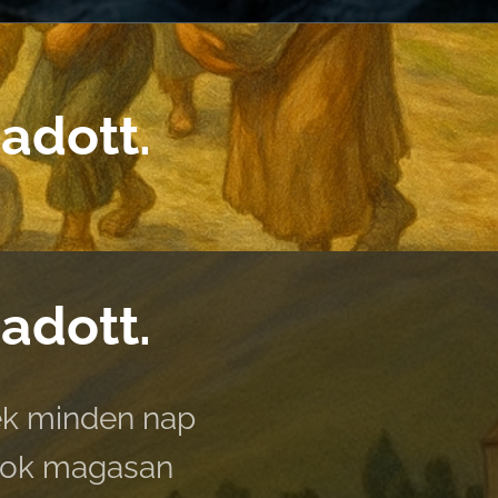
 adott.
 adott.
iek minden nap
ások magasan