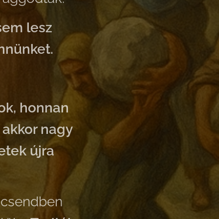
 sem lesz
nnünket.
tok, honnan
s akkor nagy
etek újra
t csendben