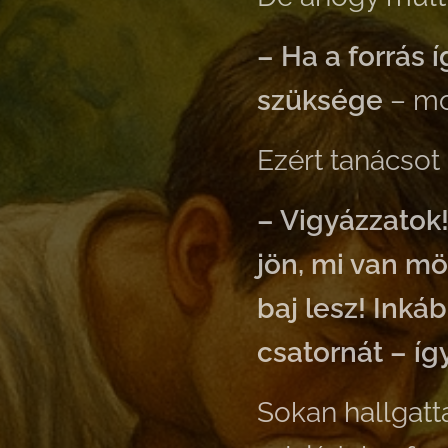
– Ha a forrás 
szüksége
– mo
Ezért tanácsot 
– Vigyázzatok!
jön, mi van mö
baj lesz! Inká
csatornát – í
Sokan hallgatt