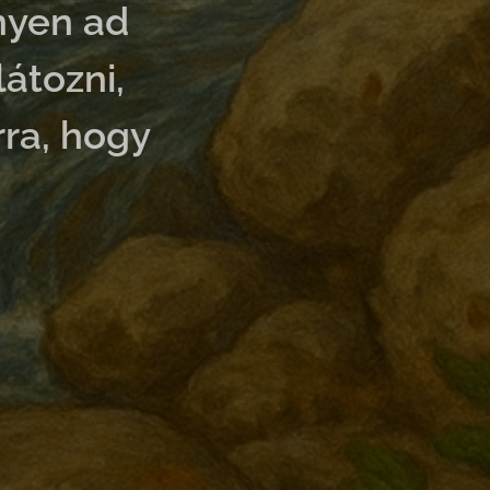
nnyen ad
átozni,
ra, hogy