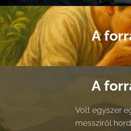
A forr
A forr
Volt egyszer e
messziről hord