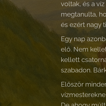
voltak, és a v
megtanulta, hog
és ezért nagy t
Egy nap azonban
elő. Nem kellet
kellett csatorná
szabadon. Bárk
Először minden
vízmestereknek,
De ahogy múlt 