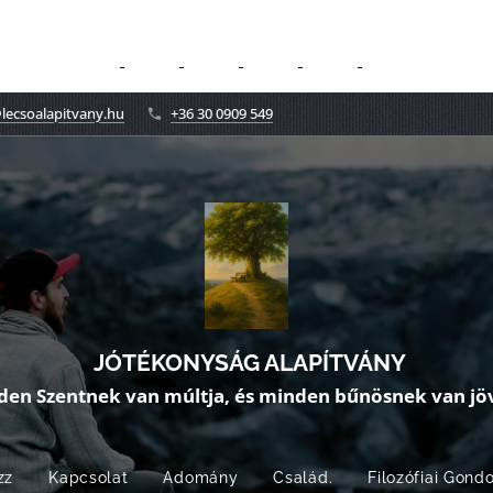
lecsoalapitvany.hu
+36 30 0909 549
JÓTÉKONYSÁG ALAPÍTVÁNY
den Szentnek van múltja, és minden bűnösnek van jöv
zz
Kapcsolat
Adomány
Család.
Filozófiai Gond