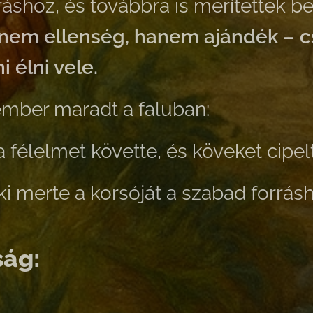
ráshoz, és továbbra is merítettek be
 nem ellenség, hanem ajándék – 
 élni vele.
 ember maradt a faluban:
 a félelmet követte, és köveket cipel
ki merte a korsóját a szabad forrásh
ság: