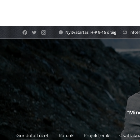
Nyitvatartás: H-P 9-16 óráig
info@
"Min
Gondolatfüzet
Rólunk
Projektjeink
Csatlako