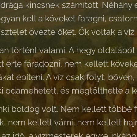
íz drága kincsnek számított. Néhány
yan kell a köveket faragni, csatorn
isztelet övezte őket. Ők voltak a víz
 történt valami. A hegy oldalából ú
t érte fáradozni, nem kellett kövek
kat építeni. A víz csak folyt, bőven,
i odamehetett, és megtölthette a ko
ki boldog volt. Nem kellett többé fi
 nem kellett várni, nem kellett haj
az idő, a vízmesterek egyre inkább