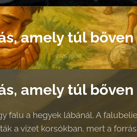
ás, amely túl bőven
2025.09.08
ás, amely túl bőven
gy falu a hegyek lábánál. A falubel
ták a vizet korsókban, mert a forr