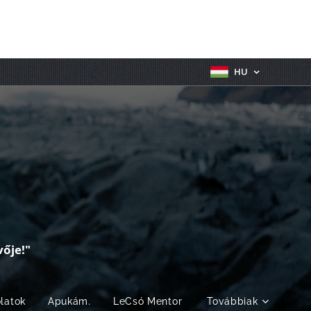
HU
ője!"
olatok
Apukám.
LeCsó Mentor
Továbbiak