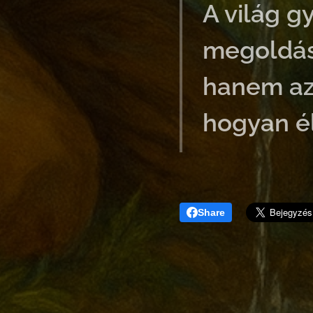
A világ g
megoldást
hanem az 
hogyan él
Share