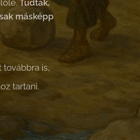
lőle.
Tudták,
csak másképp
t továbbra is,
oz tartani.