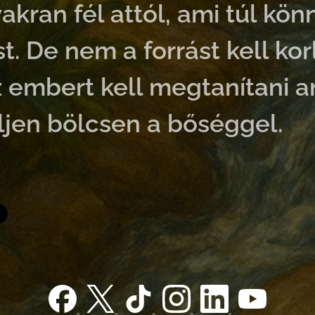
yakran fél attól, ami túl kö
. De nem a forrást kell korl
embert kell megtanítani ar
jen bölcsen a bőséggel.