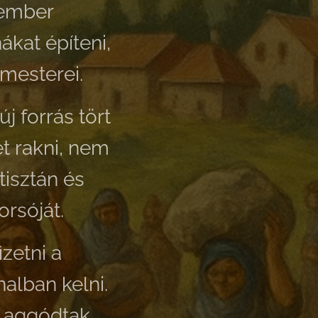
 ember
ákat építeni,
 mesterei.
j forrás tört
et rakni, nem
 tisztán és
rsóját.
zetni a
nalban kelni.
 aggódtak.