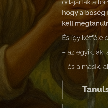
odajártak a for
hogy a bőség
kell megtanulni
És így kétféle
– az egyik, aki
– és a másik, a
👉 Tanul