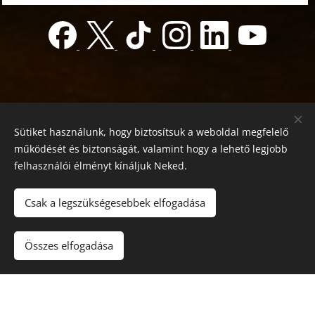
Sütiket használunk, hogy biztosítsuk a weboldal megfelelő
működését és biztonságát, valamint hogy a lehető legjobb
felhasználói élményt kínáljuk Neked.
© 2022 Jótékonyság alapítvány
Registration number 01-01-0013812
Csak a legszükségesebbek elfogadása
Országos azonosító:
0100/60270/2025/2300092318647
Adószám: 19419028-1-43
| Minden jog fenntartva.
Összes elfogadása
Az oldalt a
Webnode
működteti
Sütik
Nyelvek
Magyar
English