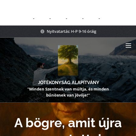
Nyitvatartás: H-P 9-16 óráig
JÓTÉKONYSÁG ALAPÍTVÁNY
"Minden Szentnek van múltja, és minden
bűnösnek van jövője!"
A bögre, amit újra