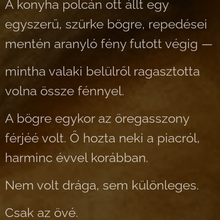
A konyha polcán ott állt egy
egyszerű, szürke bögre, repedései
mentén aranyló fény futott végig —
mintha valaki belülről ragasztotta
volna össze fénnyel.
A bögre egykor az öregasszony
férjéé volt. Ő hozta neki a piacról,
harminc évvel korábban.
Nem volt drága, sem különleges.
Csak az övé.