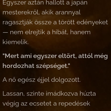
Egyszer aztán hallott a japán
mesterekről, akik arannyal
ragasztják össze a törött edényeket
— nem elrejtik a hibát, hanem
kiemelik.
"Mert ami egyszer eltört, attól még
hordozhat szépséget."
A nő egész éjjel dolgozott.
Lassan, szinte imádkozva húzta
végig az ecsetet a repedések