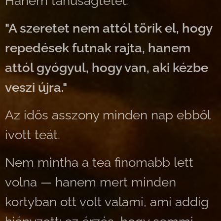
Hanem tanúságtétel.
"A szeretet nem attól törik el, hogy
repedések futnak rajta, hanem
attól gyógyul, hogy van, aki kézbe
veszi újra."
Az idős asszony minden nap ebből
ivott teát.
Nem mintha a tea finomabb lett
volna — hanem mert minden
kortyban ott volt valami, ami addig