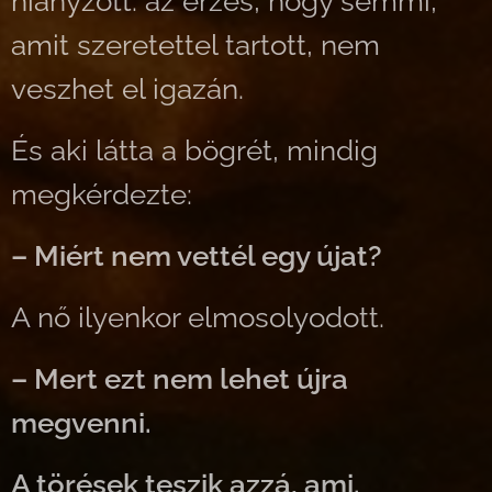
hiányzott: az érzés, hogy semmi,
amit szeretettel tartott, nem
veszhet el igazán.
És aki látta a bögrét, mindig
megkérdezte:
– Miért nem vettél egy újat?
A nő ilyenkor elmosolyodott.
– Mert ezt nem lehet újra
megvenni.
A törések teszik azzá, ami.