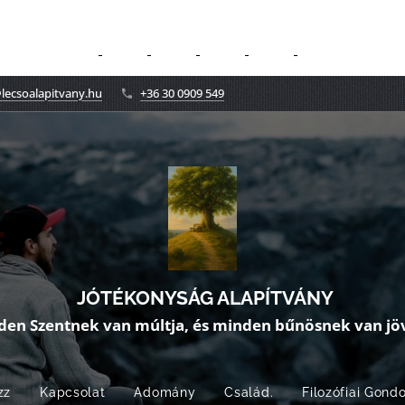
lecsoalapitvany.hu
+36 30 0909 549
JÓTÉKONYSÁG ALAPÍTVÁNY
den Szentnek van múltja, és minden bűnösnek van jöv
zz
Kapcsolat
Adomány
Család.
Filozófiai Gond