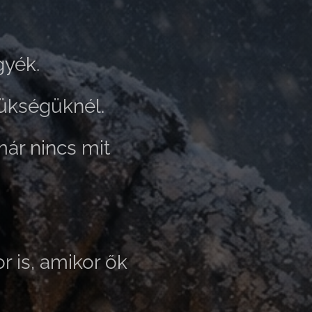
gyék.
zükségüknél.
már nincs mit
 is, amikor ők