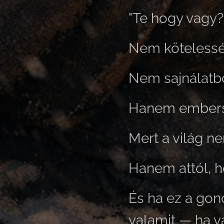
"Te hogy vagy?
Nem kötelessé
Nem sajnálatbó
Hanem embers
Mert a világ n
Hanem attól, h
És ha ez a go
valamit — ha v