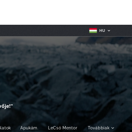
HU
ője!"
olatok
Apukám.
LeCsó Mentor
Továbbiak