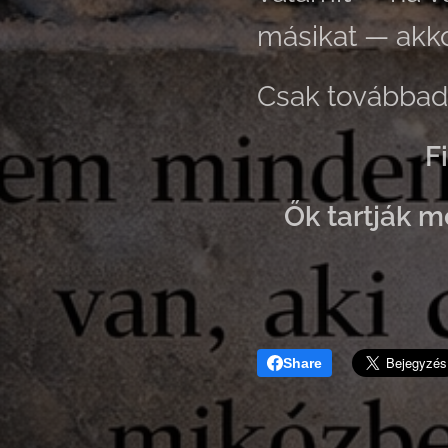
másikat — akkor
Csak továbbad
F
Ők tartják 
Share