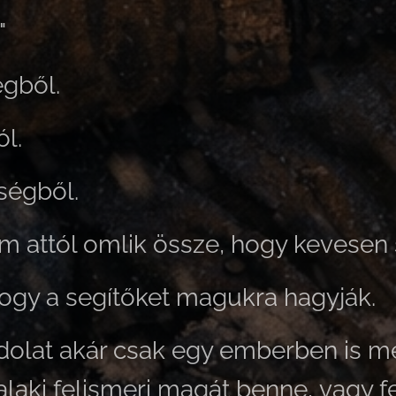
"
gből.
l.
égből.
em attól omlik össze, hogy kevesen 
ogy a segítőket magukra hagyják.
ndolat akár csak egy emberben is 
alaki felismeri magát benne, vagy f