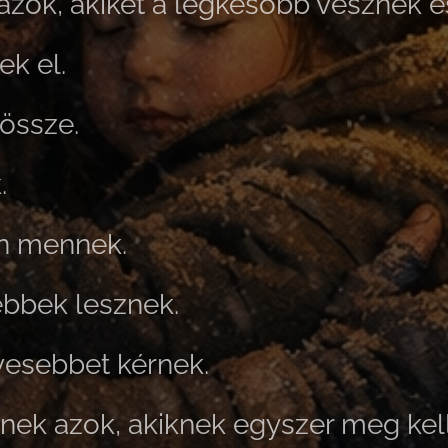
azok, akiket a legkésőbb vesznek é
k el.
össze.
.
n mennek.
bbek lesznek.
vesebbet kérnek.
nek azok, akiknek egyszer meg kel