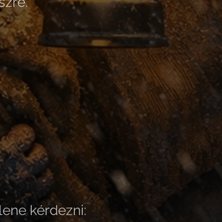
szre.
lene kérdezni: