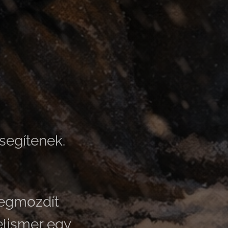
segítenek.
megmozdít
elismer egy