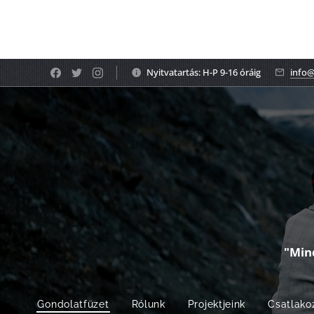
Nyitvatartás: H-P 9-16 óráig
info@
"Min
Gondolatfüzet
Rólunk
Projektjeink
Csatlako