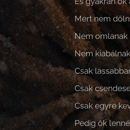
És gyakran ők 
Mert nem dőlne
Nem omlanak 
Nem kiabálnak
Csak lassabba
Csak csendese
Csak egyre ke
Pedig ők lenné