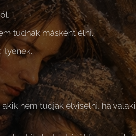
ól.
m tudnak másként élni.
 ilyenek.
akik nem tudják elviselni, ha valak