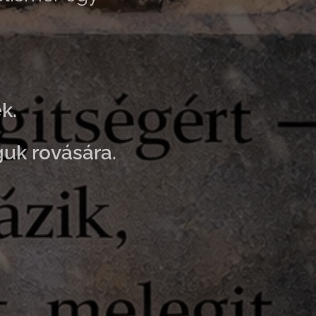
k.
uk rovására.