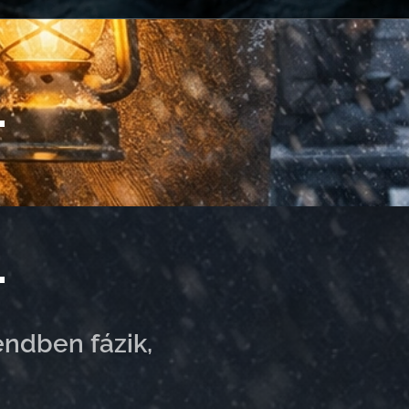
.
.
endben fázik,