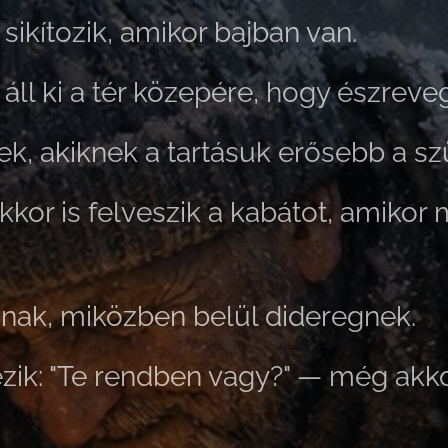
ikítozik, amikor bajban van.
ll ki a tér közepére, hogy észreve
, akiknek a tartásuk erősebb a s
kkor is felveszik a kabátot, amikor 
nak, miközben belül dideregnek.
ik: "Te rendben vagy?" — még akkor