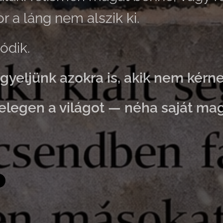
 a láng nem alszik ki.
ódik.
igyeljünk azokra is,
akik nem kérne
melegen a világot —
néha saját mag