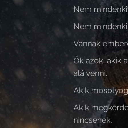
Nem mindenki s
Nem mindenki á
Vannak emberek
Ők azok, akik a
alá venni.
Akik mosolyog
Akik megkérdez
nincsenek.