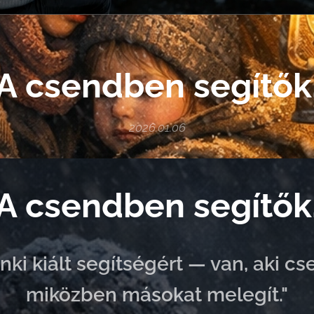
A csendben segítők
2026.01.06
A csendben segítők
i kiált segítségért — van, aki cs
miközben másokat melegít."