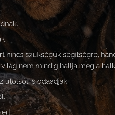
dnak.
k.
rt nincs szükségük segítségre, ha
 világ nem mindig hallja meg a hal
z utolsót is odaadják.
l.
ért.