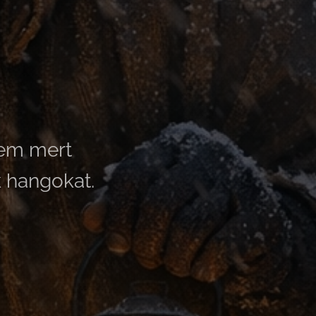
nem mert
k hangokat.