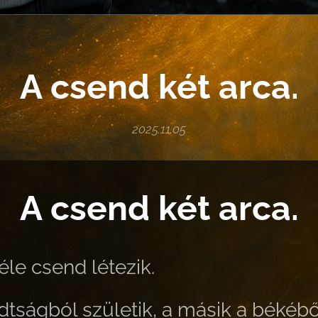
A csend két arca.
2025.11.05
A csend két arca.
éle csend létezik.
dtságból születik, a másik a békébő