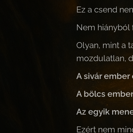
Ez a csend nem
Nem hiányból f
Olyan, mint a t
mozdulatlan, d
A sivár ember 
A bölcs ember 
Az egyik mene
Ezért nem min