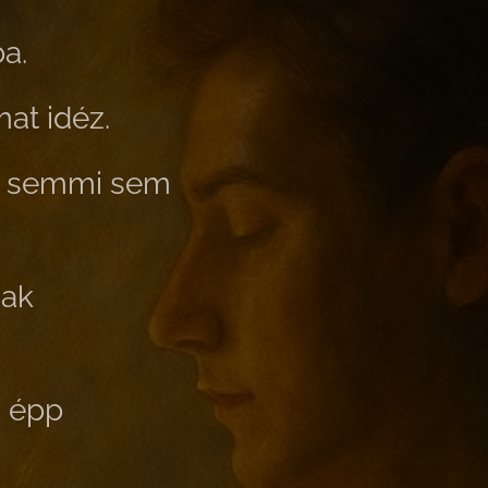
a.
at idéz.
yen semmi sem
sak
m épp