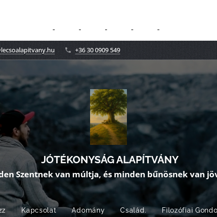
lecsoalapitvany.hu
+36 30 0909 549
JÓTÉKONYSÁG ALAPÍTVÁNY
den Szentnek van múltja, és minden bűnösnek van jöv
zz
Kapcsolat
Adomány
Család.
Filozófiai Gond