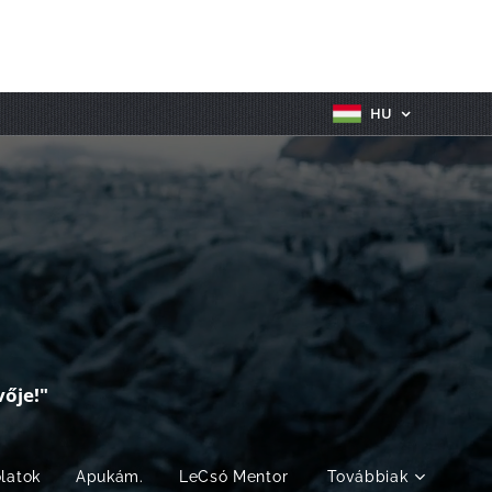
HU
ője!"
olatok
Apukám.
LeCsó Mentor
Továbbiak