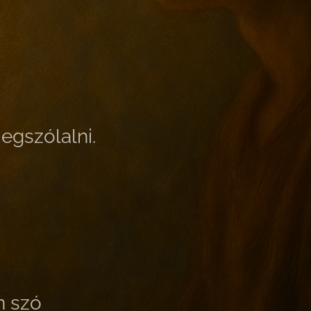
egszólalni.
n szó