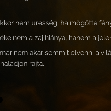
kkor nem üresség, ha mögötte fény
béke nem a zaj hiánya, hanem a jele
már nem akar semmit elvenni a vil
haladjon rajta.