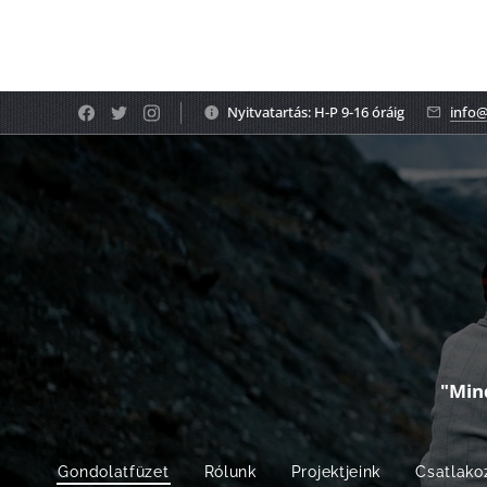
Nyitvatartás: H-P 9-16 óráig
info@
"Min
Gondolatfüzet
Rólunk
Projektjeink
Csatlako