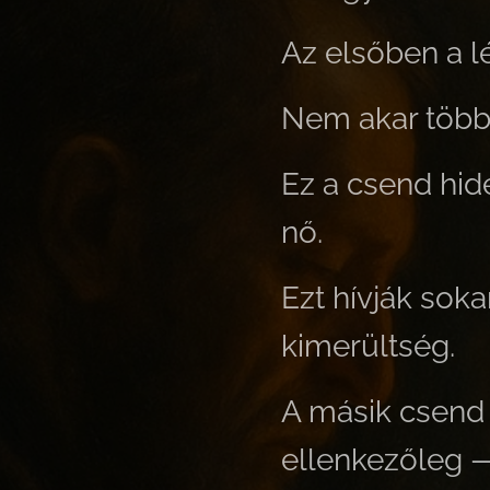
Az elsőben a l
Nem akar többé
Ez a csend hid
nő.
Ezt hívják sok
kimerültség.
A másik csend 
ellenkezőleg —