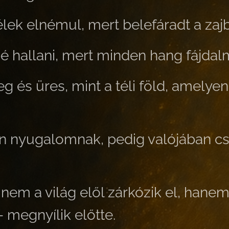
élek elnémul, mert belefáradt a zajb
 hallani, mert minden hang fájdalm
eg és üres, mint a téli föld, amel
an nyugalomnak, pedig valójában c
nem a világ elől zárkózik el, hane
 megnyílik előtte.