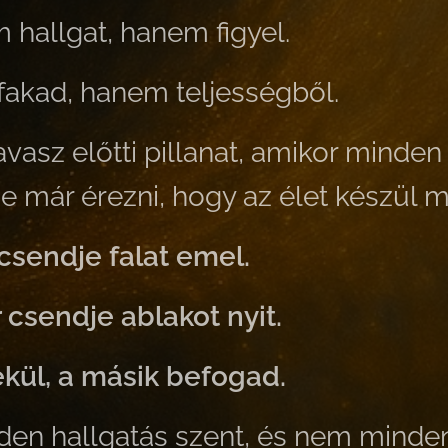
 hallgat, hanem figyel.
akad, hanem teljességből.
avasz előtti pillanat, amikor minden
e már érezni, hogy az élet készül m
csendje falat emel.
csendje ablakot nyit.
kül, a másik befogad.
den hallgatás szent, és nem minde