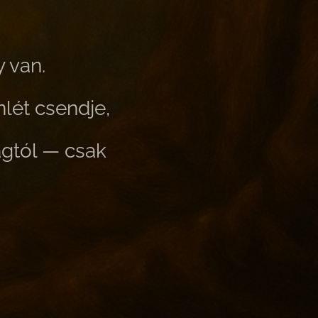
 van.
nlét csendje,
ágtól — csak