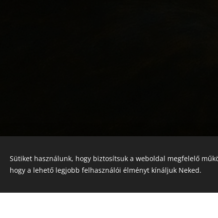
Sütiket használunk, hogy biztosítsuk a weboldal megfelelő műkö
© 2022 Jótékonyság alapítvány
hogy a lehető legjobb felhasználói élményt kínáljuk Neked.
Registration number 01-01-0013812
Országos azonosító:
0100/60270/2025/2300092318647
Adószám: 19419028-1-43
| Minden jog fenntartva.
Az oldalt a
Webnode
működteti
Sütik