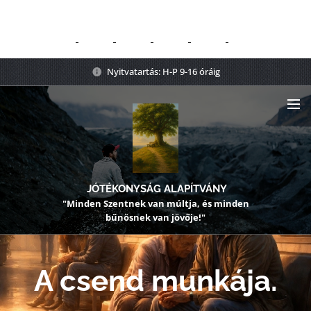
Nyitvatartás: H-P 9-16 óráig
JÓTÉKONYSÁG ALAPÍTVÁNY
"Minden Szentnek van múltja, és minden
bűnösnek van jövője!"
A csend munkája.