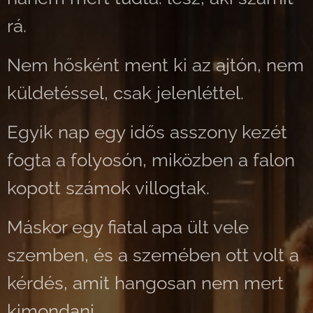
rá.
Nem hősként ment ki az ajtón, nem
küldetéssel, csak jelenléttel.
Egyik nap egy idős asszony kezét
fogta a folyosón, miközben a falon
kopott számok villogtak.
Máskor egy fiatal apa ült vele
szemben, és a szemében ott volt a
kérdés, amit hangosan nem mert
kimondani.