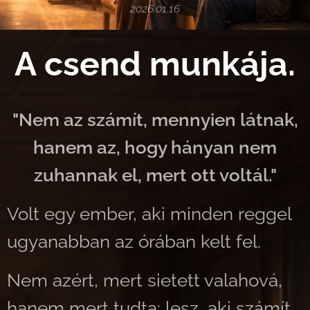
2026.01.16
A csend munkája.
"Nem az számít, mennyien látnak,
hanem az, hogy hányan nem
zuhannak el, mert ott voltál."
Volt egy ember, aki minden reggel
ugyanabban az órában kelt fel.
Nem azért, mert sietett valahová,
hanem mert tudta: lesz, aki számít