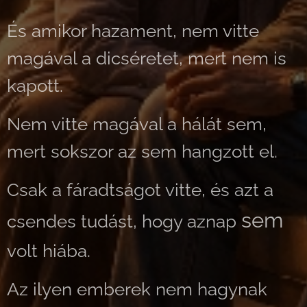
És amikor hazament, nem vitte
magával a dicséretet, mert nem is
kapott.
Nem vitte magával a hálát sem,
mert sokszor az sem hangzott el.
Csak a fáradtságot vitte, és azt a
sem
csendes tudást, hogy aznap
volt hiába.
Az ilyen emberek nem hagynak