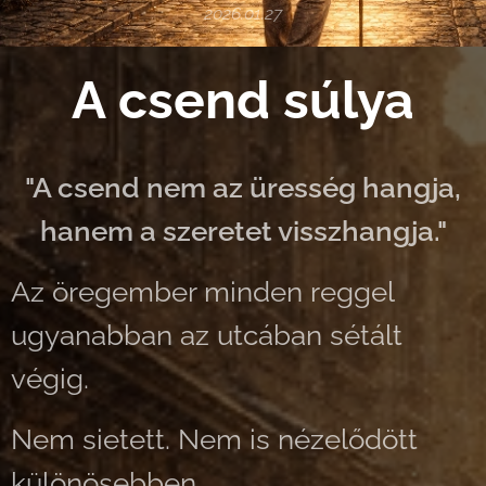
2026.01.27
A csend súlya
"A csend nem az üresség hangja,
hanem a szeretet visszhangja."
Az öregember minden reggel
ugyanabban az utcában sétált
végig.
Nem sietett. Nem is nézelődött
különösebben.