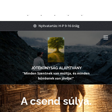
Nyitvatartás: H-P 9-16 óráig
JÓTÉKONYSÁG ALAPÍTVÁNY
"Minden Szentnek van múltja, és minden
bűnösnek van jövője!"
A csend súlya.