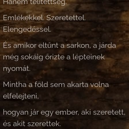
Hanem telítettség.
Emlékekkel. Szeretettel.
Elengedéssel.
És amikor eltűnt a sarkon, a járda
még sokáig őrizte a lépteinek
nyomát.
Mintha a föld sem akarta volna
elfelejteni,
hogyan jár egy ember, aki szeretett,
és akit szerettek.