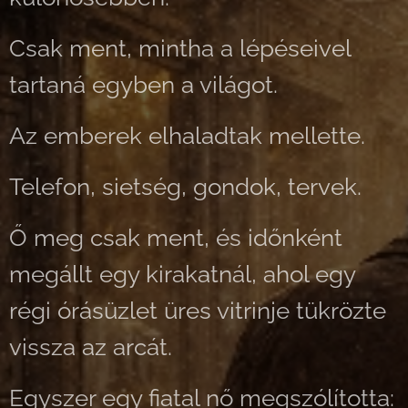
Csak ment, mintha a lépéseivel
tartaná egyben a világot.
Az emberek elhaladtak mellette.
Telefon, sietség, gondok, tervek.
Ő meg csak ment, és időnként
megállt egy kirakatnál, ahol egy
régi órásüzlet üres vitrinje tükrözte
vissza az arcát.
Egyszer egy fiatal nő megszólította: