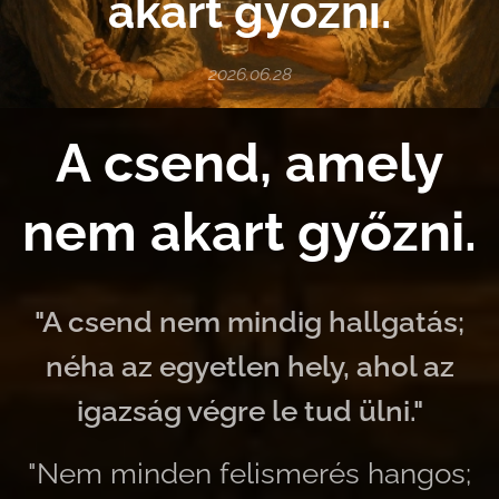
akart győzni.
2026.06.28
A csend, amely
nem akart győzni.
"A csend nem mindig hallgatás;
néha az egyetlen hely, ahol az
igazság végre le tud ülni."
"Nem minden felismerés hangos;