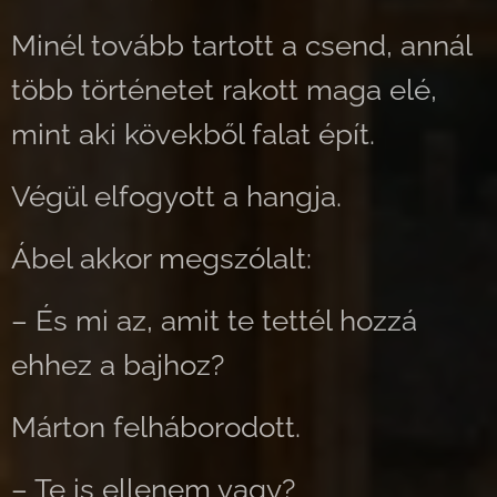
Minél tovább tartott a csend, annál
több történetet rakott maga elé,
mint aki kövekből falat épít.
Végül elfogyott a hangja.
Ábel akkor megszólalt:
– És mi az, amit te tettél hozzá
ehhez a bajhoz?
Márton felháborodott.
– Te is ellenem vagy?