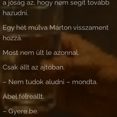
a jóság az, hogy nem segít tovább
hazudni.
Egy hét múlva Márton visszament
hozzá.
Most nem ült le azonnal.
Csak állt az ajtóban.
– Nem tudok aludni – mondta.
Ábel félreállt.
– Gyere be.