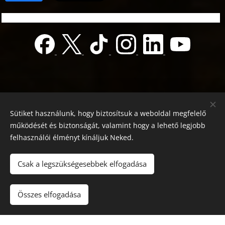
Sütiket használunk, hogy biztosítsuk a weboldal megfelelő
működését és biztonságát, valamint hogy a lehető legjobb
felhasználói élményt kínáljuk Neked.
© 2022 Jótékonyság alapítvány
Registration number 01-01-0013812
Csak a legszükségesebbek elfogadása
Országos azonosító:
0100/60270/2025/2300092318647
Adószám: 19419028-1-43
| Minden jog fenntartva.
Összes elfogadása
Az oldalt a
Webnode
működteti
Sütik