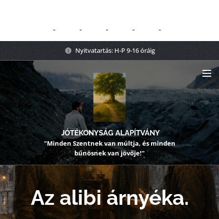
Nyitvatartás: H-P 9-16 óráig
JÓTÉKONYSÁG ALAPÍTVÁNY
"Minden Szentnek van múltja, és minden
bűnösnek van jövője!"
Az alibi árnyéka.