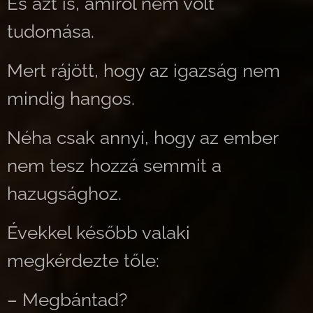
És azt is, amiről nem volt
tudomása.
Mert rájött, hogy az igazság nem
mindig hangos.
Néha csak annyi, hogy az ember
nem tesz hozzá semmit a
hazugsághoz.
Évekkel később valaki
megkérdezte tőle:
– Megbántad?