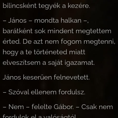
bilincsként tegyék a kezére.
– János – mondta halkan –,
barátként sok mindent megtettem
érted. De azt nem fogom megtenni,
hogy a te történeted miatt
elveszítsem a saját igazamat.
János keserűen felnevetett.
– Szóval ellenem fordulsz.
– Nem – felelte Gábor. – Csak nem
fordulok el a valóságtól.