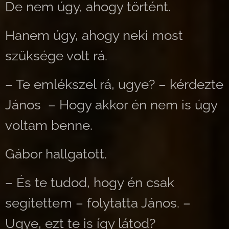
De nem úgy, ahogy történt.
Hanem úgy, ahogy neki most
szüksége volt rá.
– Te emlékszel rá, ugye? – kérdezte
János – Hogy akkor én nem is úgy
voltam benne.
Gábor hallgatott.
– És te tudod, hogy én csak
segítettem – folytatta János. –
Ugye, ezt te is így látod?