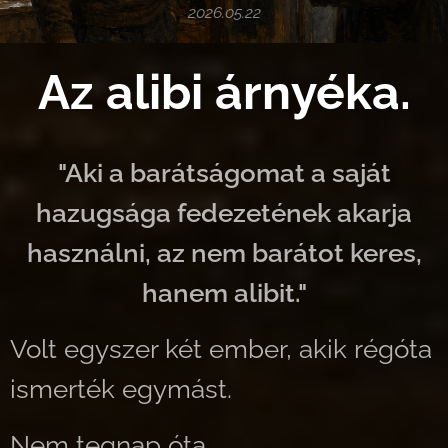
2026.05.22
Az alibi árnyéka.
"Aki a barátságomat a saját
hazugsága fedezetének akarja
használni, az nem barátot keres,
hanem alibit."
Volt egyszer két ember, akik régóta
ismerték egymást.
Nem tegnap óta.