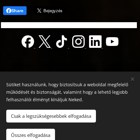
Share
Sütiket használunk, hogy biztosítsuk a weboldal megfelelő
működését és biztonságát, valamint hogy a lehető legjobb
felhasználói élményt kínáljuk Neked.
© 2022 Jótékonyság alapítvány
Registration number 01-01-0013812
Csak a legszükségesebbek elfogadása
Országos azonosító:
0100/60270/2025/2300092318647
Adószám: 19419028-1-43
| Minden jog fenntartva.
Összes elfogadása