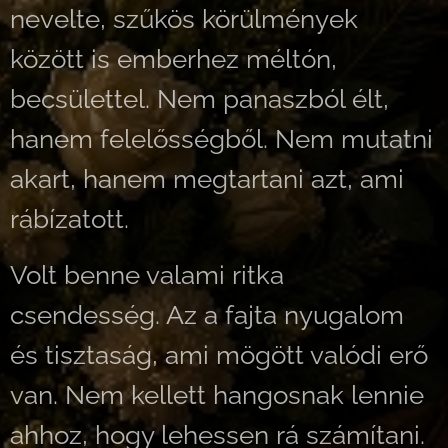
nevelte, szűkös körülmények
között is emberhez méltón,
becsülettel. Nem panaszból élt,
hanem felelősségből. Nem mutatni
akart, hanem megtartani azt, ami
rábízatott.
Volt benne valami ritka
csendesség. Az a fajta nyugalom
és tisztaság, ami mögött valódi erő
van. Nem kellett hangosnak lennie
ahhoz, hogy lehessen rá számítani.