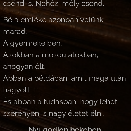
csend is. Nehéz, mély csend.
Béla emléke azonban velünk
marad.
A gyermekeiben.
Azokban a mozdulatokban,
ahogyan élt.
Abban a példában, amit maga után
hagyott.
És abban a tudásban, hogy lehet
szerényen is nagy életet élni.
Nyugodjon békében.