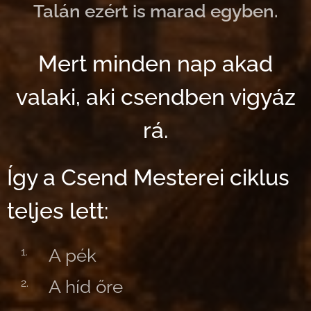
Talán ezért is marad egyben.
Mert minden nap akad
valaki,
aki csendben vigyáz
rá.
Így a Csend Mesterei ciklus
teljes lett:
A pék
A híd őre