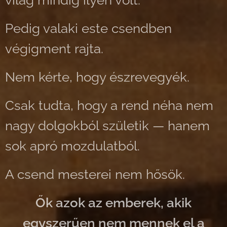
világ mindig ilyen volt.
Pedig valaki este csendben
végigment rajta.
Nem kérte, hogy észrevegyék.
Csak tudta, hogy a rend néha nem
nagy dolgokból születik — hanem
sok apró mozdulatból.
A csend mesterei nem hősök.
Ők azok az emberek, akik
egyszerűen nem mennek el a