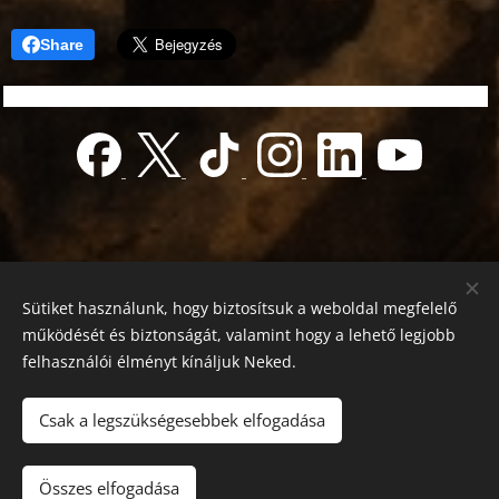
Share
Sütiket használunk, hogy biztosítsuk a weboldal megfelelő
működését és biztonságát, valamint hogy a lehető legjobb
felhasználói élményt kínáljuk Neked.
© 2022 Jótékonyság alapítvány
Registration number 01-01-0013812
Csak a legszükségesebbek elfogadása
Országos azonosító:
0100/60270/2025/2300092318647
Adószám: 19419028-1-43
| Minden jog fenntartva.
Összes elfogadása