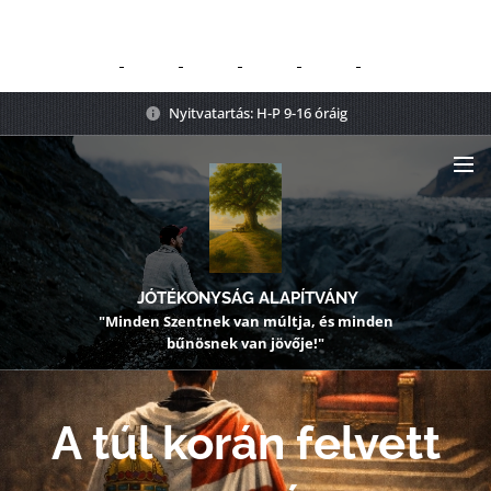
Nyitvatartás: H-P 9-16 óráig
JÓTÉKONYSÁG ALAPÍTVÁNY
"Minden Szentnek van múltja, és minden
bűnösnek van jövője!"
A túl korán felvett