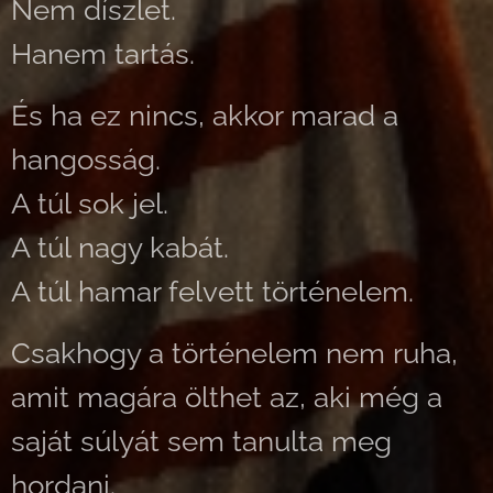
Nem díszlet.
Hanem tartás.
És ha ez nincs, akkor marad a
hangosság.
A túl sok jel.
A túl nagy kabát.
A túl hamar felvett történelem.
Csakhogy a történelem nem ruha,
amit magára ölthet az, aki még a
saját súlyát sem tanulta meg
hordani.