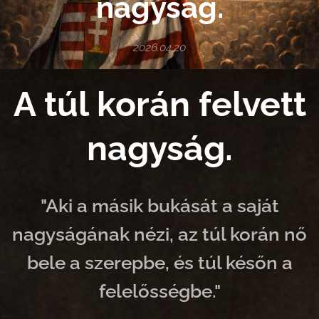
nagyság.
2026.04.20
A túl korán felvett
nagyság.
"Aki a másik bukását a saját
nagyságának nézi, az túl korán nő
bele a szerepbe, és túl későn a
felelősségbe."