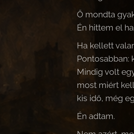
Ő mondta gyak
Én hittem el h
Ha kellett valam
Pontosabban: k
Mindig volt egy
most miért kel
kis idő, még egy
Én adtam.