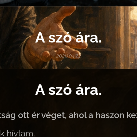
A szó ára.
2026.04.22
A szó ára.
tság ott ér véget, ahol a haszon ke
k hívtam.