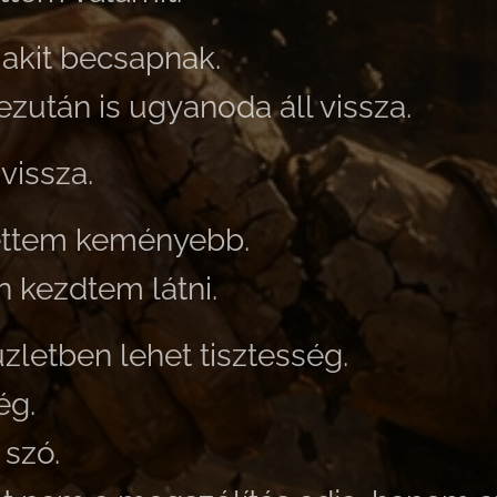
 akit becsapnak.
ezután is ugyanoda áll vissza.
vissza.
lettem keményebb.
n kezdtem látni.
zletben lehet tisztesség.
ég.
szó.