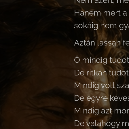
Nem azért, mer
Hanem mert a 
sokáig nem gya
Aztán lassan fe
Ő mindig tudott
De ritkán tudot
Mindig volt sza
De egyre keve
Mindig azt mon
De valahogy mé