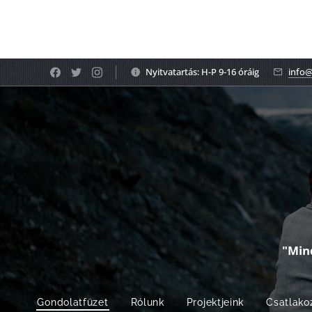
Nyitvatartás: H-P 9-16 óráig
info@
"Min
Gondolatfüzet
Rólunk
Projektjeink
Csatlako