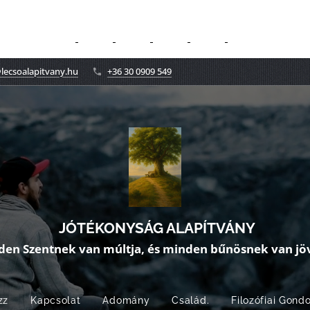
lecsoalapitvany.hu
+36 30 0909 549
JÓTÉKONYSÁG ALAPÍTVÁNY
den Szentnek van múltja, és minden bűnösnek van jöv
zz
Kapcsolat
Adomány
Család.
Filozófiai Gond