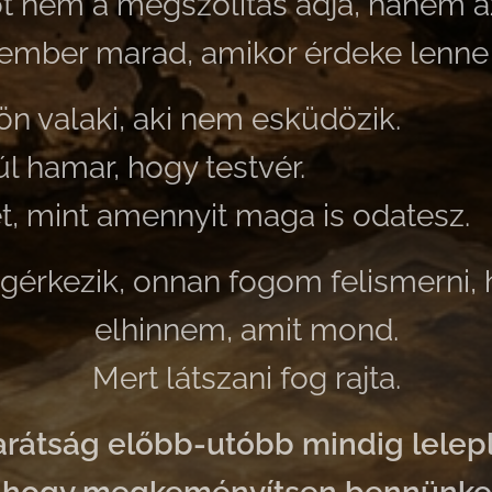
t nem a megszólítás adja, hanem a
 ember marad, amikor érdeke lenne
ön valaki, aki nem esküdözik.
 hamar, hogy testvér.
, mint amennyit maga is odatesz.
gérkezik, onnan fogom felismerni, 
elhinnem, amit mond.
Mert látszani fog rajta.
arátság előbb-utóbb mindig lelepl