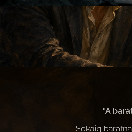
"A bará
Sokáig barátna