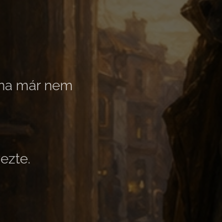
tána már nem
ezte.