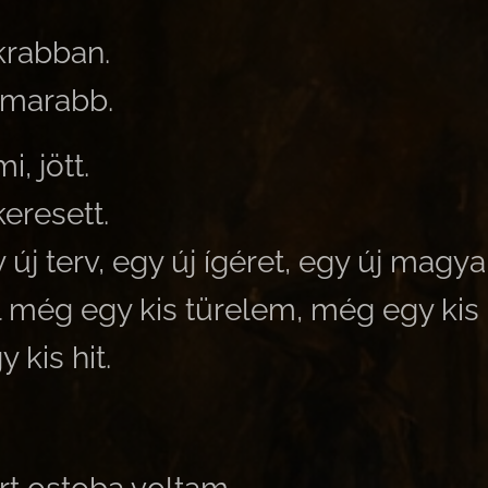
rabban.
amarabb.
i, jött.
eresett.
 új terv, egy új ígéret, egy új magy
l még egy kis türelem, még egy ki
 kis hit.