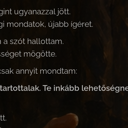
nt ugyanazzal jött.
gi mondatok, újabb ígéret.
a szót hallottam.
séget mögötte.
csak annyit mondtam:
tartottalak. Te inkább lehetőségne
t.