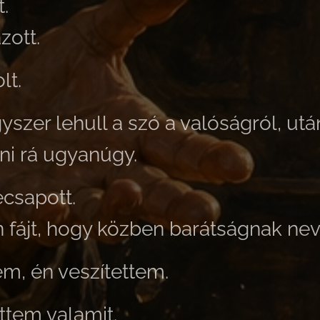
.
zott.
lt.
yszer lehull a szó a valóságról, u
nni rá ugyanúgy.
ecsapott.
fájt, hogy közben barátságnak nev
em, én veszítettem.
ttem valamit.