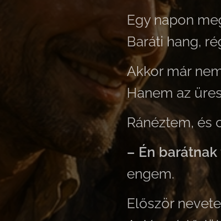
Egy napon megi
Baráti hang, ré
Akkor már nem 
Hanem az üres
Ránéztem, és 
– Én barátnak 
engem.
Először nevetet