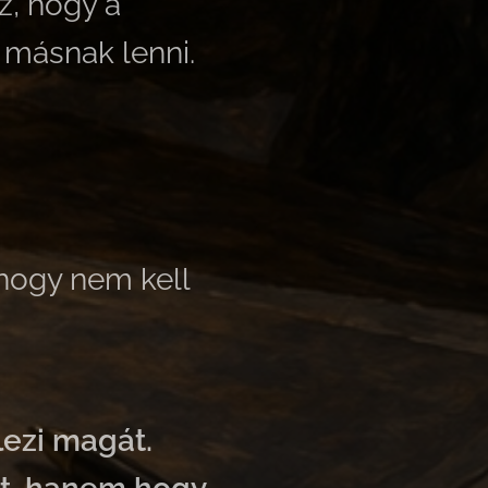
z, hogy a
 másnak lenni.
hogy nem kell
ezi magát.