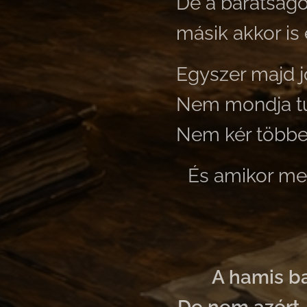
De a barátságo
másik akkor is
Egyszer majd j
Nem mondja túl
Nem kér többet
És amikor me
A hamis b