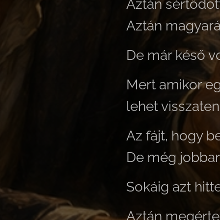
Aztán sértődött
Aztán magyará
De már késő vo
Mert amikor eg
lehet visszate
Az fájt, hogy b
De még jobban 
Sokáig azt hitt
Aztán megérte