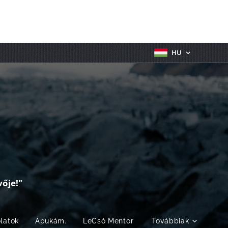
HU
ője!"
olatok
Apukám.
LeCsó Mentor
Továbbiak