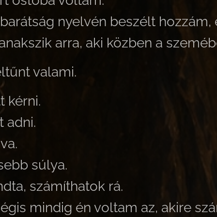
t ostoba voltam.
barátság nyelvén beszélt hozzám, 
nakszik arra, aki közben a szeméb
ltűnt valami.
 kérni.
t adni.
va.
sebb súlya.
dta, számíthatok rá.
gis mindig én voltam az, akire szá