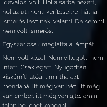
idevalósi volt. Hol a sárba nézett,
hol az út menti kerítésekre, hátha
ismerős lesz neki valami. De semmi
nem volt ismerős.
Egyszer csak meglátta a lámpát.
Nem volt közel. Nem villogott, nem
intett. Csak égett. Nyugodtan,
kiszámíthatóan, mintha azt
mondaná: itt még van ház, itt még
van ember, itt még van ajtó, amin
talán be lehet kopogni.