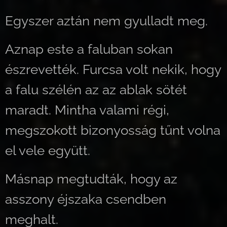
Egyszer aztán nem gyulladt meg.
Aznap este a faluban sokan
észrevették. Furcsa volt nekik, hogy
a falu szélén az az ablak sötét
maradt. Mintha valami régi,
megszokott bizonyosság tűnt volna
el vele együtt.
Másnap megtudták, hogy az
asszony éjszaka csendben
meghalt.