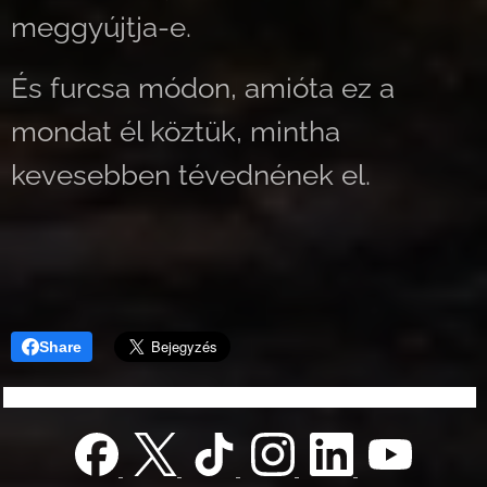
meggyújtja-e.
És furcsa módon, amióta ez a
mondat él köztük, mintha
kevesebben tévednének el.
Share