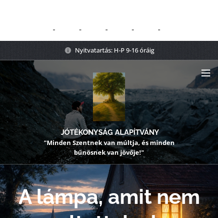
Nyitvatartás: H-P 9-16 óráig
JÓTÉKONYSÁG ALAPÍTVÁNY
"Minden Szentnek van múltja, és minden
bűnösnek van jövője!"
A lámpa, amit nem