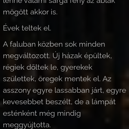
lenne valami sárga fény az ablak
mögött akkor is.
Évek teltek el.
A faluban közben sok minden
megváltozott. Új házak épültek,
régiek dőltek le, gyerekek
születtek, öregek mentek el. Az
asszony egyre lassabban járt, egyre
kevesebbet beszélt, de a lámpát
esténként még mindig
meggyújtotta.