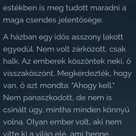
estékben is meg tudott maradni a
maga csendes jelentősége.
A házban egy idős asszony lakott
egyedül. Nem volt zárkózott, csak
halk. Az emberek köszöntek neki, ő
visszaköszönt. Megkérdezték, hogy
van, ő azt mondta: "Ahogy kell."
Nem panaszkodott, de nem is
csinált úgy, mintha minden könnyű
volna. Olyan ember volt, aki nem
vitte ki a világ elé, ami benne