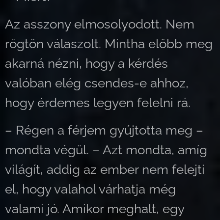
Az asszony elmosolyodott. Nem
rögtön válaszolt. Mintha előbb meg
akarná nézni, hogy a kérdés
valóban elég csendes-e ahhoz,
hogy érdemes legyen felelni rá.
– Régen a férjem gyújtotta meg –
mondta végül. – Azt mondta, amíg
világít, addig az ember nem felejti
el, hogy valahol várhatja még
valami jó. Amikor meghalt, egy