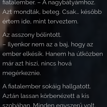
fiatalember. – A nagybátyámhoz.
Azt mondták, beteg. Csak… később
értem ide, mint terveztem.
Az asszony bólintott.
– Ilyenkor nem az a baj, hogy az
ember elkésik. Hanem ha útközben
már azt hiszi, nincs hová
megérkeznie.
A fiatalember sokáig hallgatott.
Aztán lassan körbenézett a kis
szobában. Minden egyszerű volt,