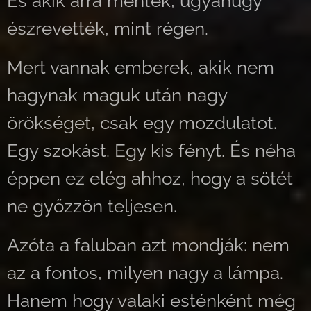
És akik arra mentek, ugyanúgy
észrevették, mint régen.
Mert vannak emberek, akik nem
hagynak maguk után nagy
örökséget, csak egy mozdulatot.
Egy szokást. Egy kis fényt. És néha
éppen ez elég ahhoz, hogy a sötét
ne győzzön teljesen.
Azóta a faluban azt mondják: nem
az a fontos, milyen nagy a lámpa.
Hanem hogy valaki esténként még