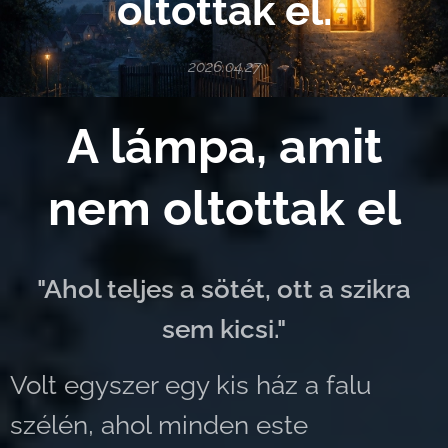
oltottak el.
2026.04.27
A lámpa, amit
nem oltottak el
"Ahol teljes a sötét, ott a szikra
sem kicsi."
Volt egyszer egy kis ház a falu
szélén, ahol minden este