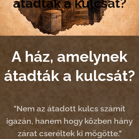
átadták a kulcsát?
2026.04.15
A ház, amelynek
átadták a kulcsát?
"Nem az átadott kulcs számít
igazán, hanem hogy közben hány
zárat cseréltek ki mögötte."