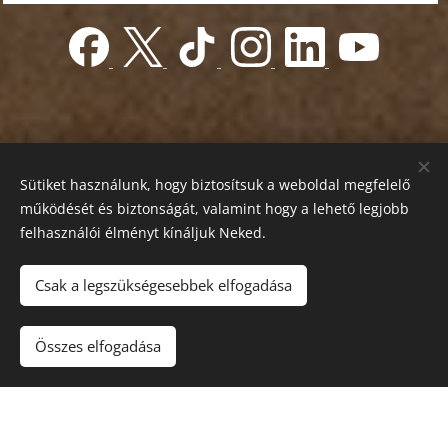
Sütiket használunk, hogy biztosítsuk a weboldal megfelelő
működését és biztonságát, valamint hogy a lehető legjobb
felhasználói élményt kínáljuk Neked.
© 2022 Jótékonyság alapítvány
Registration number 01-01-0013812
Csak a legszükségesebbek elfogadása
Országos azonosító:
0100/60270/2025/2300092318647
Adószám: 19419028-1-43
| Minden jog fenntartva.
Összes elfogadása
Az oldalt a
Webnode
működteti
Sütik
Nyelvek
Magyar
English