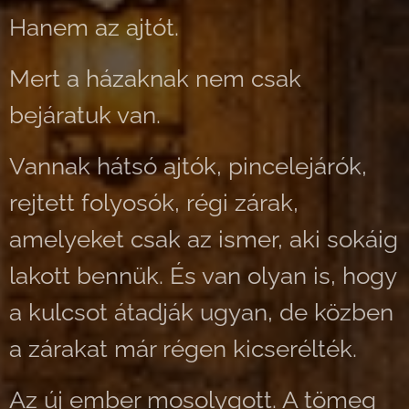
Hanem az ajtót.
Mert a házaknak nem csak
bejáratuk van.
Vannak hátsó ajtók, pincelejárók,
rejtett folyosók, régi zárak,
amelyeket csak az ismer, aki sokáig
lakott bennük. És van olyan is, hogy
a kulcsot átadják ugyan, de közben
a zárakat már régen kicserélték.
Az új ember mosolygott. A tömeg