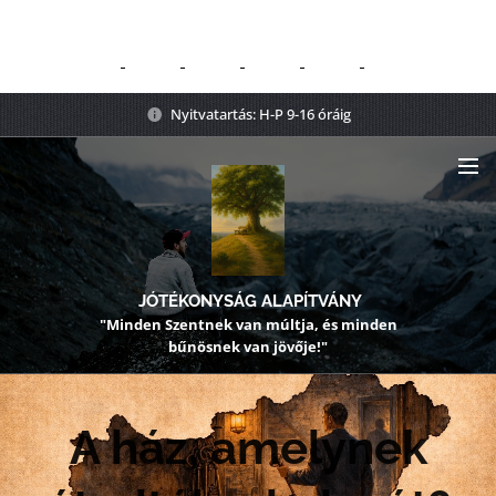
Nyitvatartás: H-P 9-16 óráig
JÓTÉKONYSÁG ALAPÍTVÁNY
"Minden Szentnek van múltja, és minden
bűnösnek van jövője!"
A ház, amelynek