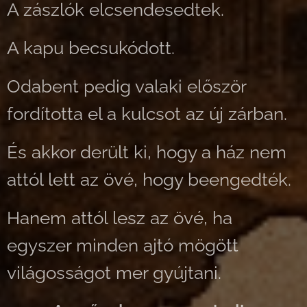
A zászlók elcsendesedtek.
A kapu becsukódott.
Odabent pedig valaki először
fordította el a kulcsot az új zárban.
És akkor derült ki, hogy a ház nem
attól lett az övé, hogy beengedték.
Hanem attól lesz az övé, ha
egyszer minden ajtó mögött
világosságot mer gyújtani.