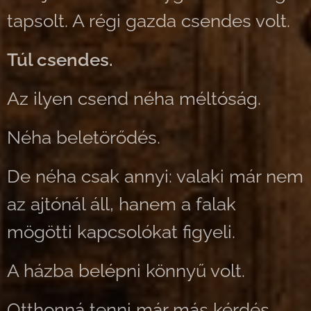
tapsolt. A régi gazda csendes volt.
Túl csendes.
Az ilyen csend néha méltóság.
Néha beletörődés.
De néha csak annyi: valaki már nem
az ajtónál áll, hanem a falak
mögötti kapcsolókat figyeli.
A házba belépni könnyű volt.
Otthonná tenni már más kérdés.